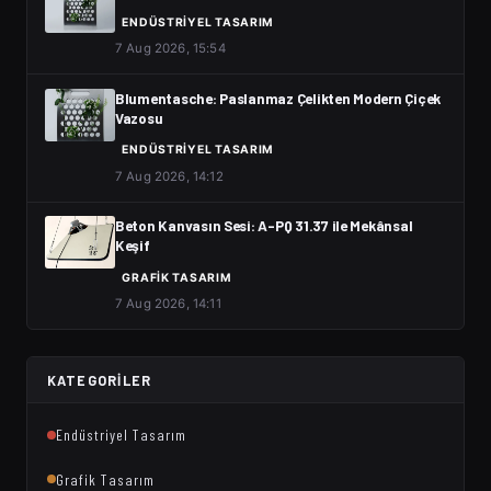
ENDÜSTRIYEL TASARIM
7 Aug 2026, 15:54
Blumentasche: Paslanmaz Çelikten Modern Çiçek
Vazosu
ENDÜSTRIYEL TASARIM
7 Aug 2026, 14:12
Beton Kanvasın Sesi: A-PQ 31.37 ile Mekânsal
Keşif
GRAFIK TASARIM
7 Aug 2026, 14:11
KATEGORILER
Endüstriyel Tasarım
Grafik Tasarım