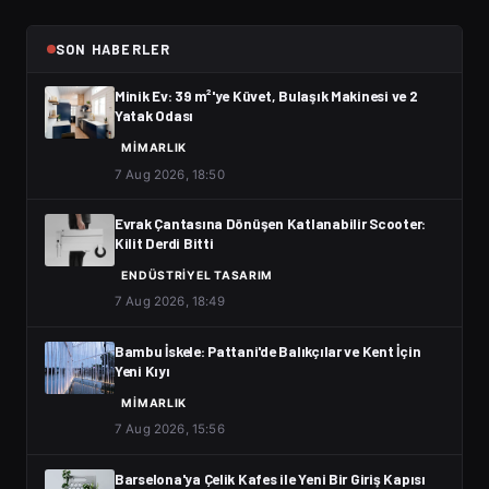
SON HABERLER
Minik Ev: 39 m²'ye Küvet, Bulaşık Makinesi ve 2
Yatak Odası
MIMARLIK
7 Aug 2026, 18:50
Evrak Çantasına Dönüşen Katlanabilir Scooter:
Kilit Derdi Bitti
ENDÜSTRIYEL TASARIM
7 Aug 2026, 18:49
Bambu İskele: Pattani'de Balıkçılar ve Kent İçin
Yeni Kıyı
MIMARLIK
7 Aug 2026, 15:56
Barselona'ya Çelik Kafes ile Yeni Bir Giriş Kapısı