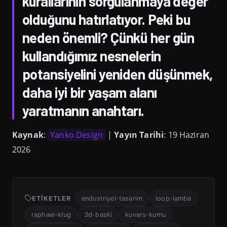
kurallarının sorgulanmaya değer
olduğunu hatırlatıyor. Peki bu
neden önemli? Çünkü her gün
kullandığımız nesnelerin
potansiyelini yeniden düşünmek,
daha iyi bir yaşam alanı
yaratmanın anahtarı.
Kaynak
:
Yanko Design
|
Yayın Tarihi
: 19 Haziran
2026
ETIKETLER
endustriyel-tasarim
loop-lamba
raphael-klug
3d-baski
kuvars-kumu