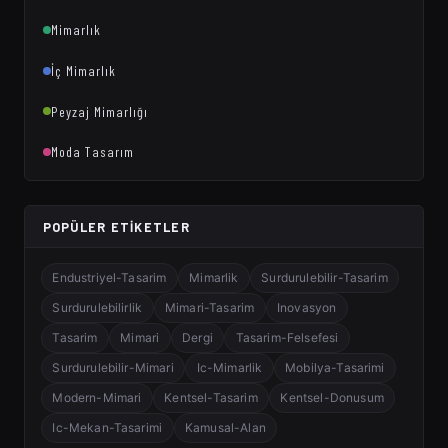
Mimarlık
İç Mimarlık
Peyzaj Mimarlığı
Moda Tasarım
POPÜLER ETIKETLER
Endustriyel-Tasarim
Mimarlik
Surdurulebilir-Tasarim
Surdurulebilirlik
Mimari-Tasarim
Inovasyon
Tasarim
Mimari
Dergi
Tasarim-Felsefesi
Surdurulebilir-Mimari
Ic-Mimarlik
Mobilya-Tasarimi
Modern-Mimari
Kentsel-Tasarim
Kentsel-Donusum
Ic-Mekan-Tasarimi
Kamusal-Alan