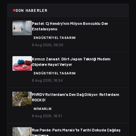
SON HABERLER
Pastel: Cj Hendry'nin Milyon Boncuklu Dev
Enstalasyonu
ENDÜSTRIYEL TASARIM
9 Aug 2026, 09:36
Kırmızı Zanaat: Dört Japon Tekniği Modern
Objelere Hayat Veriyor
ENDÜSTRIYEL TASARIM
8 Aug 2026, 18:34
MVRDV Rotterdam'a Dev Dağ Dikiyor: Rotterdam
ROCKS!
MIMARLIK
8 Aug 2026, 18:31
Rue Pavée: Paris Marais'te Tarihi Dokuda Çağdaş
Yenileme