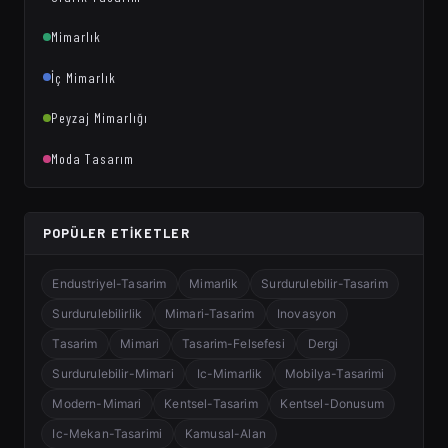
Mimarlık
İç Mimarlık
Peyzaj Mimarlığı
Moda Tasarım
POPÜLER ETIKETLER
Endustriyel-Tasarim
Mimarlik
Surdurulebilir-Tasarim
Surdurulebilirlik
Mimari-Tasarim
Inovasyon
Tasarim
Mimari
Tasarim-Felsefesi
Dergi
Surdurulebilir-Mimari
Ic-Mimarlik
Mobilya-Tasarimi
Modern-Mimari
Kentsel-Tasarim
Kentsel-Donusum
Ic-Mekan-Tasarimi
Kamusal-Alan