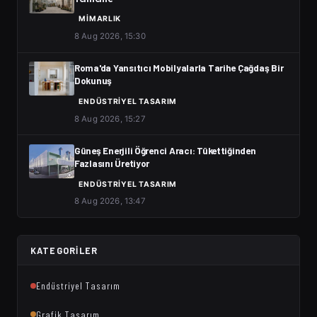
MIMARLIK
8 Aug 2026, 15:30
Roma'da Yansıtıcı Mobilyalarla Tarihe Çağdaş Bir
Dokunuş
ENDÜSTRIYEL TASARIM
8 Aug 2026, 15:27
Güneş Enerjili Öğrenci Aracı: Tükettiğinden
Fazlasını Üretiyor
ENDÜSTRIYEL TASARIM
8 Aug 2026, 13:47
KATEGORILER
Endüstriyel Tasarım
Grafik Tasarım