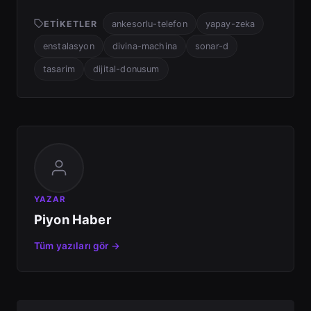
ETIKETLER
ankesorlu-telefon
yapay-zeka
enstalasyon
divina-machina
sonar-d
tasarim
dijital-donusum
YAZAR
Piyon Haber
Tüm yazıları gör →