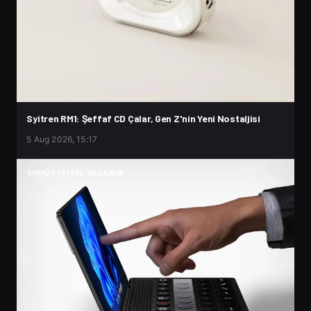
Syitren RM1: Şeffaf CD Çalar, Gen Z'nin Yeni Nostaljisi
5 Aug 2026, 15:17
ENDÜSTRIYEL TASARIM