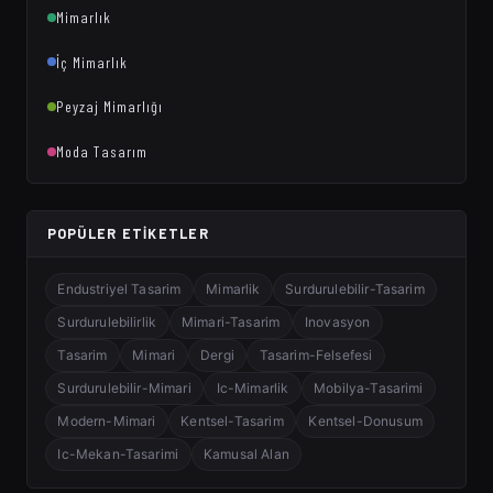
Mimarlık
İç Mimarlık
Peyzaj Mimarlığı
Moda Tasarım
POPÜLER ETIKETLER
Endustriyel Tasarim
Mimarlik
Surdurulebilir-Tasarim
Surdurulebilirlik
Mimari-Tasarim
Inovasyon
Tasarim
Mimari
Dergi
Tasarim-Felsefesi
Surdurulebilir-Mimari
Ic-Mimarlik
Mobilya-Tasarimi
Modern-Mimari
Kentsel-Tasarim
Kentsel-Donusum
Ic-Mekan-Tasarimi
Kamusal Alan