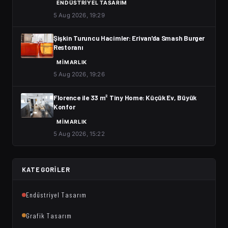
ENDÜSTRIYEL TASARIM
5 Aug 2026, 19:29
Şişkin Turuncu Hacimler: Erivan'da Smash Burger
Restoranı
MIMARLIK
5 Aug 2026, 19:26
Florence ile 33 m² Tiny Home: Küçük Ev, Büyük
Konfor
MIMARLIK
5 Aug 2026, 15:22
KATEGORILER
Endüstriyel Tasarım
Grafik Tasarım