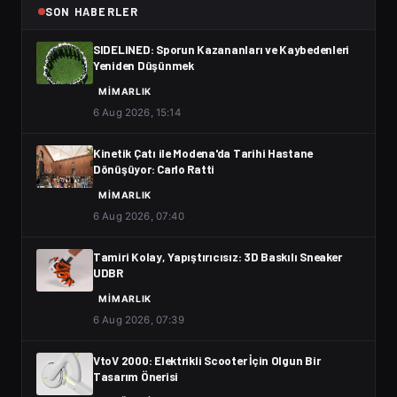
SON HABERLER
SIDELINED: Sporun Kazananları ve Kaybedenleri
Yeniden Düşünmek
MIMARLIK
6 Aug 2026, 15:14
Kinetik Çatı ile Modena'da Tarihi Hastane
Dönüşüyor: Carlo Ratti
MIMARLIK
6 Aug 2026, 07:40
Tamiri Kolay, Yapıştırıcısız: 3D Baskılı Sneaker
UDBR
MIMARLIK
6 Aug 2026, 07:39
VtoV 2000: Elektrikli Scooter İçin Olgun Bir
Tasarım Önerisi