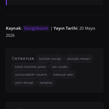
Kaynak
:
Designboom
|
Yayın Tarihi
: 20 Mayıs
2026
ETIKETLER
bisiklet-duragi
ekolojik-mimari
kendi-kendine-yeten
ten-studio
surdurulebilir-tasarim
kamusal-alan
yesil-altyapi
sanghay