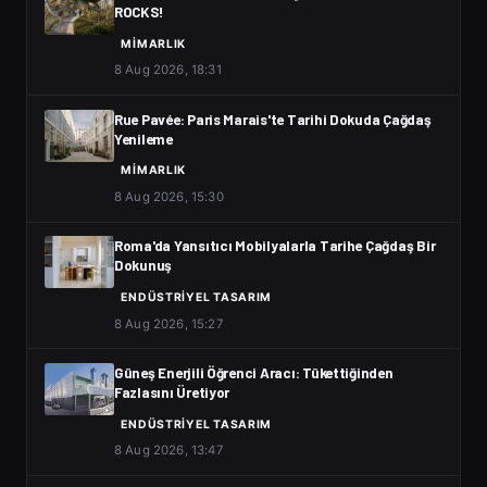
ROCKS!
MIMARLIK
8 Aug 2026, 18:31
Rue Pavée: Paris Marais'te Tarihi Dokuda Çağdaş
Yenileme
MIMARLIK
8 Aug 2026, 15:30
Roma'da Yansıtıcı Mobilyalarla Tarihe Çağdaş Bir
Dokunuş
ENDÜSTRIYEL TASARIM
8 Aug 2026, 15:27
Güneş Enerjili Öğrenci Aracı: Tükettiğinden
Fazlasını Üretiyor
ENDÜSTRIYEL TASARIM
8 Aug 2026, 13:47