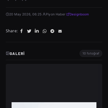
20 May 2026, 06:25
·
Piyon Haber
·
Designboom
Share:
GALERI
10 fotoğraf