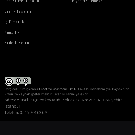
Endüstriyel Tasarım
Piyon Ne Demek?
Grafik Tasarım
İç Mimarlık
Mimarlık
Moda Tasarım
Dergideki tüm içerikler
Creative Commons BY-NC 4.0
ile lisanslanmıştır. Paylaşırken
Piyon.Co
kaynak gösterilmelidir. Ticari kullanım yasaktır.
Adres: Ataşehir İçerenköy Mah. Kolçak Sk. No: 20/1 K: 1 Ataşehir/
İstanbul
Telefon: 0546 944 63 69