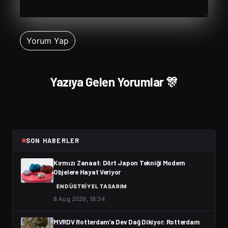
Yazıya Gelen Yorumlar 🎊
SON HABERLER
Kırmızı Zanaat: Dört Japon Tekniği Modern
Objelere Hayat Veriyor
ENDÜSTRIYEL TASARIM
8 Aug 2026, 18:34
MVRDV Rotterdam'a Dev Dağ Dikiyor: Rotterdam