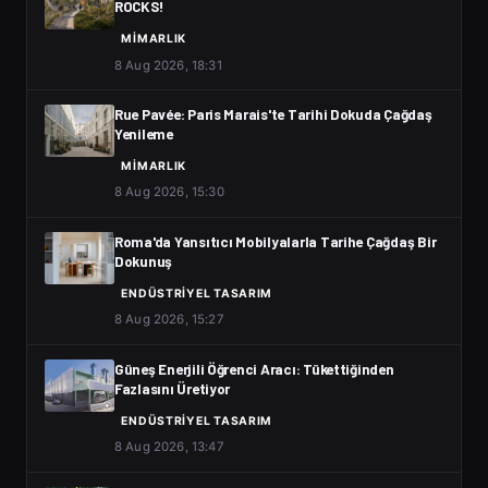
ROCKS!
MIMARLIK
8 Aug 2026, 18:31
Rue Pavée: Paris Marais'te Tarihi Dokuda Çağdaş
Yenileme
MIMARLIK
8 Aug 2026, 15:30
Roma'da Yansıtıcı Mobilyalarla Tarihe Çağdaş Bir
Dokunuş
ENDÜSTRIYEL TASARIM
8 Aug 2026, 15:27
Güneş Enerjili Öğrenci Aracı: Tükettiğinden
Fazlasını Üretiyor
ENDÜSTRIYEL TASARIM
8 Aug 2026, 13:47