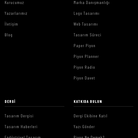
Kurucumuz
Marka Danışmanlığı
Yazarlarımız
Logo Tasarımı
İletişim
Web Tasarımı
Blog
Tasarım Süreci
Paper Piyon
Piyon Planner
Piyon Radio
Piyon Davet
DERGI
KATKIDA BULUN
Tasarım Dergisi
Dergi Ekibine Katıl
Tasarım Haberleri
Yazı Gönder
Endüstriyel Tasarım
Piyon Ne Demek?