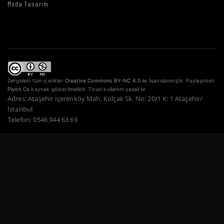
Moda Tasarım
Dergideki tüm içerikler
Creative Commons BY-NC 4.0
ile lisanslanmıştır. Paylaşırken
Piyon.Co
kaynak gösterilmelidir. Ticari kullanım yasaktır.
Adres: Ataşehir İçerenköy Mah. Kolçak Sk. No: 20/1 K: 1 Ataşehir/
İstanbul
Telefon: 0546 944 63 69
Copyright © 2022–2026 Piyon Co. — Tüm Hakları Saklıdır.
Bir Atahan Göktürk
Güner Şirketidir.
·
·
·
·
·
Gizlilik Politikası
Hizmet Şartları
Çerez Politikası
Ödeme Güvenliği
İade Şartları
·
KVKK
İletişim