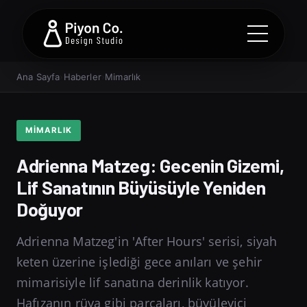
Ana Sayfa
›
Haberler
›
Mimarlık
MIMARLIK
Adrienna Matzeg: Gecenin Gizemi,
Lif Sanatının Büyüsüyle Yeniden
Doğuyor
Adrienna Matzeg'in 'After Hours' serisi, siyah
keten üzerine işlediği gece anıları ve şehir
mimarisiyle lif sanatına derinlik katıyor.
Hafızanın rüya gibi parçaları, büyüleyici