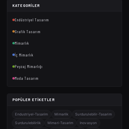
KATEGORILER
Endüstriyel Tasarım
Grafik Tasarım
Mimarlık
İç Mimarlık
Peyzaj Mimarlığı
Moda Tasarım
POPÜLER ETIKETLER
Endustriyel-Tasarim
Mimarlik
Surdurulebilir-Tasarim
Surdurulebilirlik
Mimari-Tasarim
Inovasyon