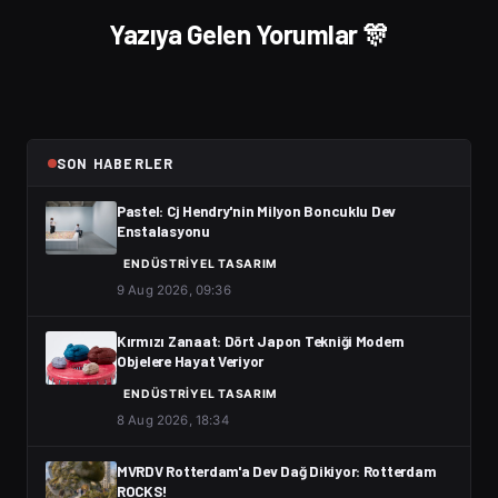
Yazıya Gelen Yorumlar 🎊
SON HABERLER
Pastel: Cj Hendry'nin Milyon Boncuklu Dev
Enstalasyonu
ENDÜSTRIYEL TASARIM
9 Aug 2026, 09:36
Kırmızı Zanaat: Dört Japon Tekniği Modern
Objelere Hayat Veriyor
ENDÜSTRIYEL TASARIM
8 Aug 2026, 18:34
MVRDV Rotterdam'a Dev Dağ Dikiyor: Rotterdam
ROCKS!