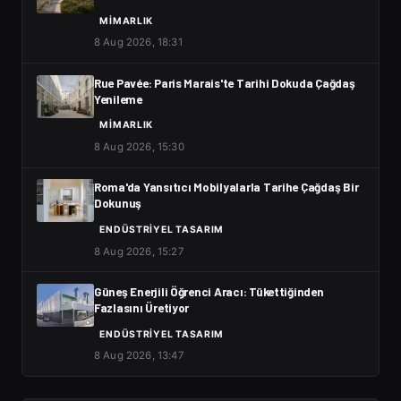
MIMARLIK
8 Aug 2026, 18:31
Rue Pavée: Paris Marais'te Tarihi Dokuda Çağdaş
Yenileme
MIMARLIK
8 Aug 2026, 15:30
Roma'da Yansıtıcı Mobilyalarla Tarihe Çağdaş Bir
Dokunuş
ENDÜSTRIYEL TASARIM
8 Aug 2026, 15:27
Güneş Enerjili Öğrenci Aracı: Tükettiğinden
Fazlasını Üretiyor
ENDÜSTRIYEL TASARIM
8 Aug 2026, 13:47