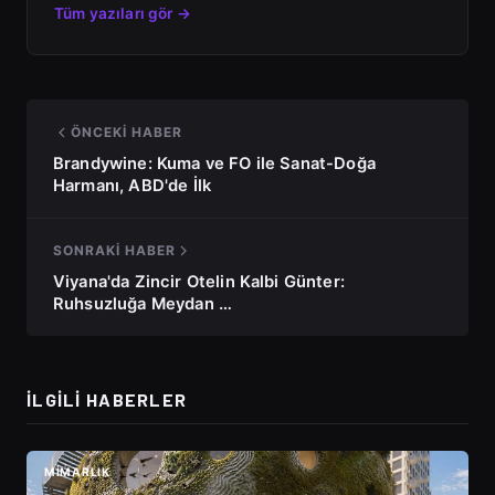
Tüm yazıları gör →
ÖNCEKI HABER
Brandywine: Kuma ve FO ile Sanat-Doğa
Harmanı, ABD'de İlk
SONRAKI HABER
Viyana'da Zincir Otelin Kalbi Günter:
Ruhsuzluğa Meydan …
İLGILI HABERLER
MIMARLIK