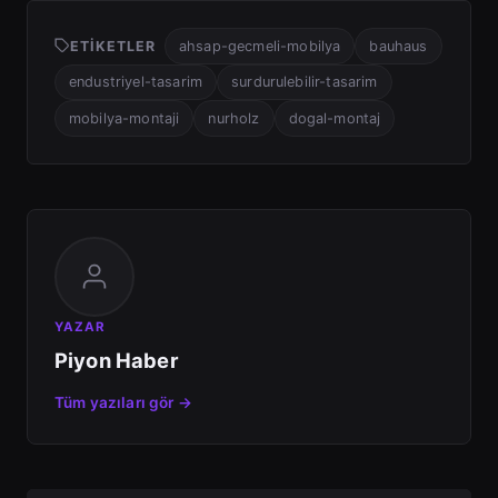
ETIKETLER
ahsap-gecmeli-mobilya
bauhaus
endustriyel-tasarim
surdurulebilir-tasarim
mobilya-montaji
nurholz
dogal-montaj
YAZAR
Piyon Haber
Tüm yazıları gör →