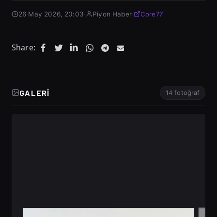
26 May 2026, 20:03
·
Piyon Haber
·
Core77
Share:
GALERI
14 fotoğraf