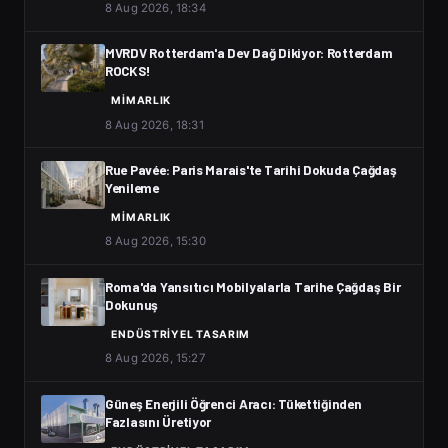
8 Aug 2026, 18:34
MVRDV Rotterdam'a Dev Dağ Dikiyor: Rotterdam
ROCKS!
MIMARLIK
8 Aug 2026, 18:31
Rue Pavée: Paris Marais'te Tarihi Dokuda Çağdaş
Yenileme
MIMARLIK
8 Aug 2026, 15:30
Roma'da Yansıtıcı Mobilyalarla Tarihe Çağdaş Bir
Dokunuş
ENDÜSTRIYEL TASARIM
8 Aug 2026, 15:27
Güneş Enerjili Öğrenci Aracı: Tükettiğinden
Fazlasını Üretiyor