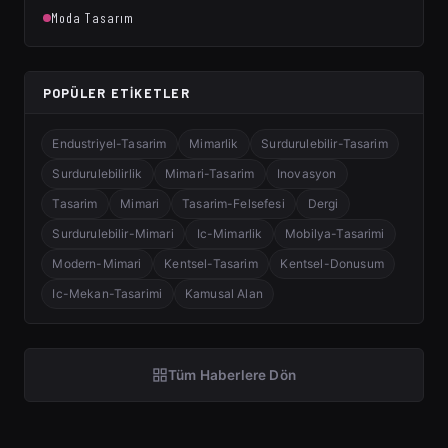
Moda Tasarım
POPÜLER ETIKETLER
Endustriyel-Tasarim
Mimarlik
Surdurulebilir-Tasarim
Surdurulebilirlik
Mimari-Tasarim
Inovasyon
Tasarim
Mimari
Tasarim-Felsefesi
Dergi
Surdurulebilir-Mimari
Ic-Mimarlik
Mobilya-Tasarimi
Modern-Mimari
Kentsel-Tasarim
Kentsel-Donusum
Ic-Mekan-Tasarimi
Kamusal Alan
Tüm Haberlere Dön