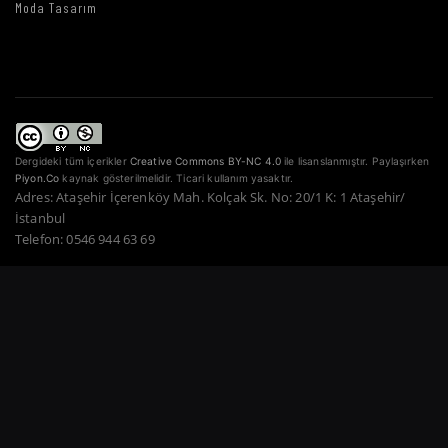
Moda Tasarım
Dergideki tüm içerikler
Creative Commons BY-NC 4.0
ile lisanslanmıştır. Paylaşırken
Piyon.Co
kaynak gösterilmelidir. Ticari kullanım yasaktır.
Adres: Ataşehir İçerenköy Mah. Kolçak Sk. No: 20/1 K: 1 Ataşehir/
İstanbul
Telefon: 0546 944 63 69
Copyright © 2022–2026 Piyon Co. — Tüm Hakları Saklıdır.
Bir Atahan Göktürk
Güner Şirketidir.
·
·
·
·
·
Gizlilik Politikası
Hizmet Şartları
Çerez Politikası
Ödeme Güvenliği
İade Şartları
·
KVKK
İletişim