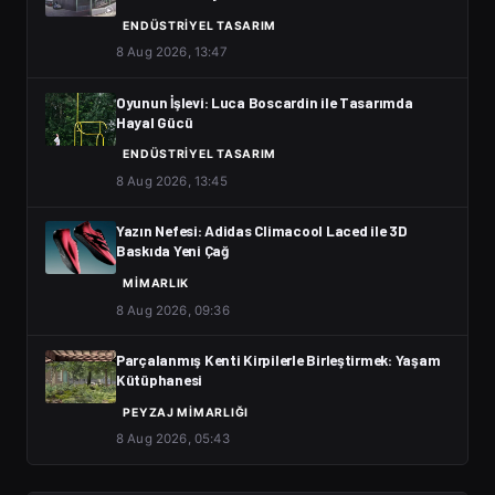
ENDÜSTRIYEL TASARIM
8 Aug 2026, 13:47
Oyunun İşlevi: Luca Boscardin ile Tasarımda
Hayal Gücü
ENDÜSTRIYEL TASARIM
8 Aug 2026, 13:45
Yazın Nefesi: Adidas Climacool Laced ile 3D
Baskıda Yeni Çağ
MIMARLIK
8 Aug 2026, 09:36
Parçalanmış Kenti Kirpilerle Birleştirmek: Yaşam
Kütüphanesi
PEYZAJ MIMARLIĞI
8 Aug 2026, 05:43