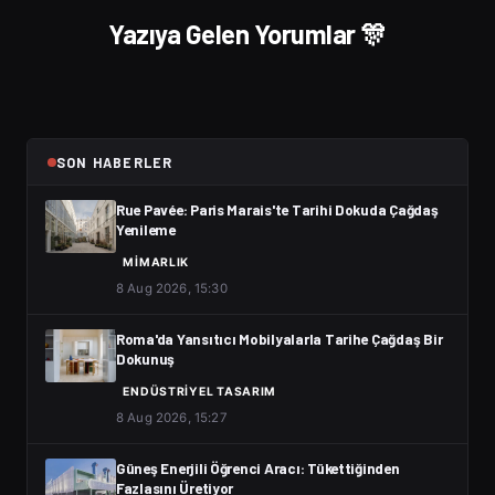
Yazıya Gelen Yorumlar 🎊
SON HABERLER
Rue Pavée: Paris Marais'te Tarihi Dokuda Çağdaş
Yenileme
MIMARLIK
8 Aug 2026, 15:30
Roma'da Yansıtıcı Mobilyalarla Tarihe Çağdaş Bir
Dokunuş
ENDÜSTRIYEL TASARIM
8 Aug 2026, 15:27
Güneş Enerjili Öğrenci Aracı: Tükettiğinden
Fazlasını Üretiyor