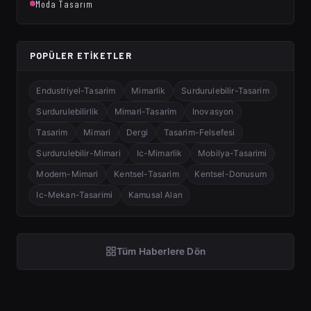
Moda Tasarım
POPÜLER ETIKETLER
Endustriyel-Tasarim
Mimarlik
Surdurulebilir-Tasarim
Surdurulebilirlik
Mimari-Tasarim
Inovasyon
Tasarim
Mimari
Dergi
Tasarim-Felsefesi
Surdurulebilir-Mimari
Ic-Mimarlik
Mobilya-Tasarimi
Modern-Mimari
Kentsel-Tasarim
Kentsel-Donusum
Ic-Mekan-Tasarimi
Kamusal Alan
Tüm Haberlere Dön