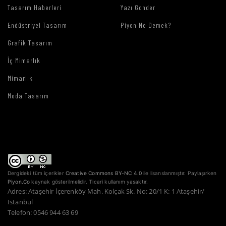
Tasarım Haberleri
Yazı Gönder
Endüstriyel Tasarım
Piyon Ne Demek?
Grafik Tasarım
İç Mimarlık
Mimarlık
Moda Tasarım
Dergideki tüm içerikler
Creative Commons BY-NC 4.0
ile lisanslanmıştır. Paylaşırken
Piyon.Co
kaynak gösterilmelidir. Ticari kullanım yasaktır.
Adres: Ataşehir İçerenköy Mah. Kolçak Sk. No: 20/1 K: 1 Ataşehir/
İstanbul
Telefon: 0546 944 63 69