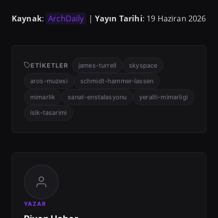
Kaynak
:
ArchDaily
|
Yayın Tarihi
: 19 Haziran 2026
ETIKETLER
james-turrell
skyspace
aros-muzesi
schmidt-hammer-lassen
mimarlik
sanat-enstalasyonu
yeralti-mimarligi
isik-tasarimi
YAZAR