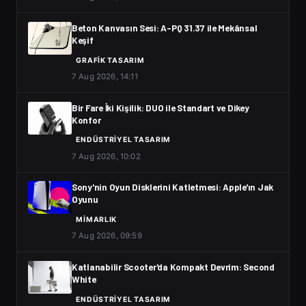
Beton Kanvasın Sesi: A-PQ 31.37 ile Mekânsal
Keşif
GRAFIK TASARIM
7 Aug 2026, 14:11
Bir Fare İki Kişilik: DUO ile Standart ve Dikey
Konfor
ENDÜSTRIYEL TASARIM
7 Aug 2026, 10:02
Sony'nin Oyun Disklerini Katletmesi: Apple'ın Jak
Oyunu
MIMARLIK
7 Aug 2026, 09:59
Katlanabilir Scooter'da Kompakt Devrim: Second
White
ENDÜSTRIYEL TASARIM