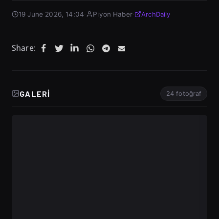
19 June 2026, 14:04
·
Piyon Haber
·
ArchDaily
Share:
GALERI
24 fotoğraf