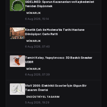
SIDELINED: Sporun Kazananları ve Kaybedenleri
Yeniden Düşünmek
MIMARLIK
6 Aug 2026, 15:14
Kinetik Çatı ile Modena'da Tarihi Hastane
Dönüşüyor: Carlo Ratti
MIMARLIK
6 Aug 2026, 07:40
Tamiri Kolay, Yapıştırıcısız: 3D Baskılı Sneaker
UDBR
MIMARLIK
6 Aug 2026, 07:39
VtoV 2000: Elektrikli Scooter İçin Olgun Bir
Tasarım Önerisi
ENDÜSTRIYEL TASARIM
5 Aug 2026, 19:29