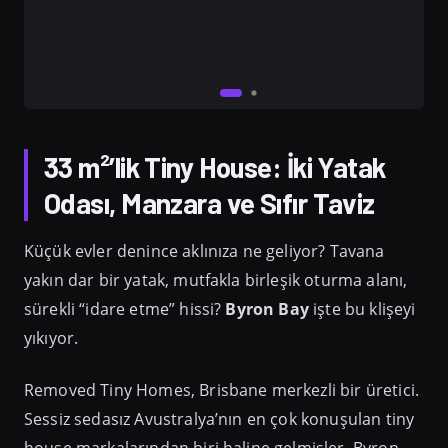
33 m²’lik Tiny House: İki Yatak
Odası, Manzara ve Sıfır Taviz
Küçük evler denince aklınıza ne geliyor? Tavana
yakın dar bir yatak, mutfakla birleşik oturma alanı,
sürekli “idare etme” hissi?
Byron Bay
işte bu klişeyi
yıkıyor.
Removed Tiny Homes, Brisbane merkezli bir üretici.
Sessiz sedasız Avustralya’nın en çok konuşulan tiny
house markalarından biri haline gelmişler. Byron