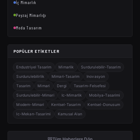
İç Mimarlık
Peyzaj Mimarlığı
Moda Tasarım
POPÜLER ETIKETLER
Endustriyel Tasarim
Mimarlik
Surdurulebilir-Tasarim
Surdurulebilirlik
Mimari-Tasarim
Inovasyon
Tasarim
Mimari
Dergi
Tasarim-Felsefesi
Surdurulebilir-Mimari
Ic-Mimarlik
Mobilya-Tasarimi
Modern-Mimari
Kentsel-Tasarim
Kentsel-Donusum
Ic-Mekan-Tasarimi
Kamusal Alan
Tüm Haberlere Dön