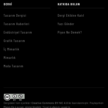
DERGI
KATKIDA BULUN
Tasarım Dergisi
Dergi Ekibine Katıl
Tasarım Haberleri
Yazı Gönder
Endüstriyel Tasarım
Piyon Ne Demek?
Grafik Tasarım
İç Mimarlık
Mimarlık
Moda Tasarım
Dergideki tüm içerikler
Creative Commons BY-NC 4.0
ile lisanslanmıştır. Paylaşırken
Piyon.Co
kaynak gösterilmelidir. Ticari kullanım yasaktır.