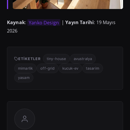
Kaynak
:
Yanko Design
|
Yayın Tarihi
: 19 Mayıs
2026
ETIKETLER
tiny-house
avustralya
mimarlik
off-grid
kucuk-ev
tasarim
yasam