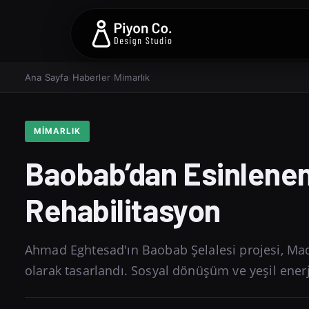
Ana Sayfa
›
Haberler
›
Mimarlık
MIMARLIK
Baobab’dan Esinlenen 
Rehabilitasyon
Ahmad Eghtesad'ın Baobab Şelalesi projesi, Mada
olarak tasarlandı. Sosyal dönüşüm ve yeşil enerjiy