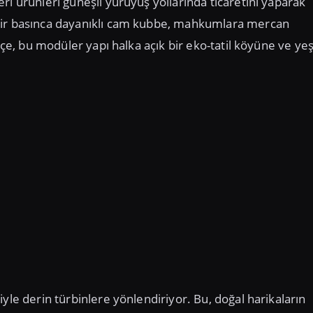
ri ürünleri güneşli yürüyüş yollarında ticaretini yaparak
 bir basınca dayanıklı cam kubbe, mahkumlara mercan
kçe, bu modüler yapı halka açık bir eko-tatil köyüne ve yeş
yle derin türbinlere yönlendiriyor. Bu, doğal harikaların