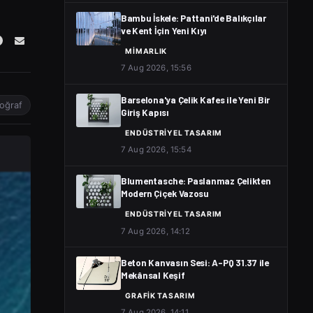
Bambu İskele: Pattani'de Balıkçılar
ve Kent İçin Yeni Kıyı
MIMARLIK
7 Aug 2026, 15:56
Barselona'ya Çelik Kafes ile Yeni Bir
toğraf
Giriş Kapısı
ENDÜSTRIYEL TASARIM
7 Aug 2026, 15:54
Blumentasche: Paslanmaz Çelikten
Modern Çiçek Vazosu
ENDÜSTRIYEL TASARIM
7 Aug 2026, 14:12
Beton Kanvasın Sesi: A-PQ 31.37 ile
Mekânsal Keşif
GRAFIK TASARIM
7 Aug 2026, 14:11