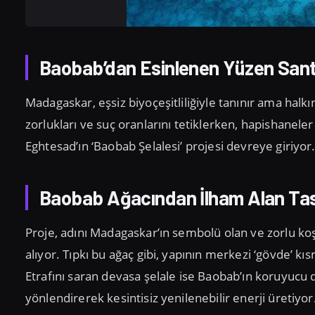
Baobab’dan Esinlenen Yüzen Santr
Madagaskar, eşsiz biyoçeşitliliğiyle tanınır ama halkı
zorlukları ve suç oranlarını tetiklerken, hapishaneler
Eghtesad’ın ‘Baobab Şelalesi’ projesi devreye giriyor
Baobab Ağacından İlham Alan Ta
Proje, adını Madagaskar’ın sembolü olan ve zorlu k
alıyor. Tıpkı bu ağaç gibi, yapının merkezi ‘gövde’ kı
Etrafını saran devasa şelale ise Baobab’ın koruyucu d
yönlendirerek kesintisiz yenilenebilir enerji üretiyor