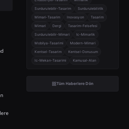
Surdurulebilir-Tasarim
Surdurulebilirlik
Mimari-Tasarim
Inovasyon
Tasarim
Mimari
Dergi
Tasarim-Felsefesi
Surdurulebilir-Mimari
Ic-Mimarlik
Mobilya-Tasarimi
Modern-Mimari
ad
Kentsel-Tasarim
Kentsel-Donusum
Ic-Mekan-Tasarimi
Kamusal-Alan
Tüm Haberlere Dön
an
lere