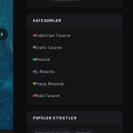
KATEGORILER
Endüstriyel Tasarım
Grafik Tasarım
Mimarlık
İç Mimarlık
Peyzaj Mimarlığı
Moda Tasarım
POPÜLER ETIKETLER
Endustriyel-Tasarim
Mimarlik