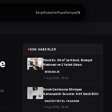
Dergi
Hizmetler
Piyon
İletişim
EN
SON HABERLER
ve
Minik Ev: 39 m²'ye Küvet, Bulaşık
Makinesi ve 2 Yatak Odası
MIMARLIK
7 Aug 2026, 18:50
vi
Evrak Çantasına Dönüşen
Katlanabilir Scooter: Kilit Derdi Bitti
ENDÜSTRIYEL TASARIM
7 Aug 2026, 18:49