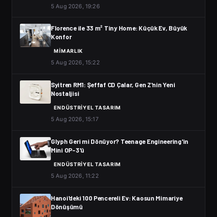
5 Aug 2026, 19:26
Florence ile 33 m² Tiny Home: Küçük Ev, Büyük
Konfor
MIMARLIK
5 Aug 2026, 15:22
Syitren RM1: Şeffaf CD Çalar, Gen Z'nin Yeni
Nostaljisi
ENDÜSTRIYEL TASARIM
5 Aug 2026, 15:17
Glyph Geri mi Dönüyor? Teenage Engineering'in
Mini OP-3'ü
ENDÜSTRIYEL TASARIM
5 Aug 2026, 11:22
Hanoi'deki 100 Pencereli Ev: Kaosun Mimariye
Dönüşümü