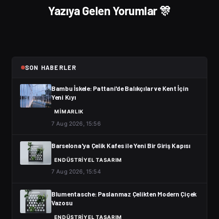
Yazıya Gelen Yorumlar 🎊
SON HABERLER
Bambu İskele: Pattani'de Balıkçılar ve Kent İçin
Yeni Kıyı
MIMARLIK
7 Aug 2026, 15:56
Barselona'ya Çelik Kafes ile Yeni Bir Giriş Kapısı
ENDÜSTRIYEL TASARIM
7 Aug 2026, 15:54
Blumentasche: Paslanmaz Çelikten Modern Çiçek
Vazosu
ENDÜSTRIYEL TASARIM