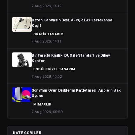
7 Aug 2026, 14:12
Beton Kanvasın Sesi: A-PQ 31.37 ile Mekânsal
Keşif
GRAFIK TASARIM
7 Aug 2026, 14:11
Bir Fare İki Kişilik: DUO ile Standart ve Dikey
Konfor
ENDÜSTRIYEL TASARIM
7 Aug 2026, 10:02
Sony'nin Oyun Disklerini Katletmesi: Apple'ın Jak
Oyunu
MIMARLIK
7 Aug 2026, 09:59
KATEGORILER