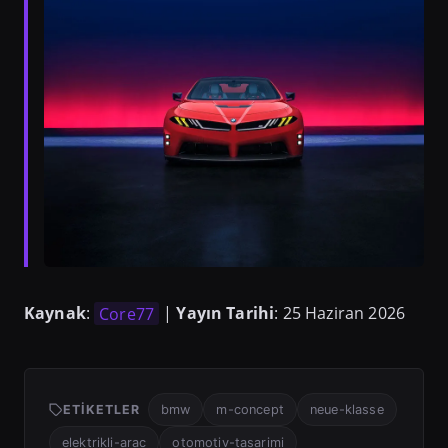
Kaynak
:
Core77
|
Yayın Tarihi
: 25 Haziran 2026
ETIKETLER
bmw
m-concept
neue-klasse
elektrikli-arac
otomotiv-tasarimi