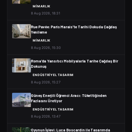
MIMARLIK
8 Aug 2026, 18:31
Rue Pavée: Paris Marais'te Tarihi Dokuda Çağdaş
Yenileme
MIMARLIK
8 Aug 2026, 15:30
Roma'da Yansıtıcı Mobilyalarla Tarihe Çağdaş Bir
Dokunuş
ENDÜSTRIYEL TASARIM
8 Aug 2026, 15:27
Güneş Enerjili Öğrenci Aracı: Tükettiğinden
Fazlasını Üretiyor
ENDÜSTRIYEL TASARIM
8 Aug 2026, 13:47
Oyunun İşlevi: Luca Boscardin ile Tasarımda