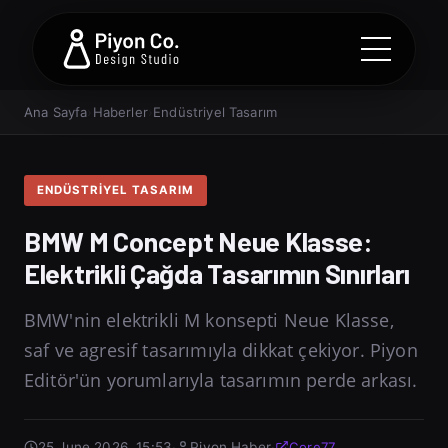
Ana Sayfa
›
Haberler
›
Endüstriyel Tasarım
ENDÜSTRIYEL TASARIM
BMW M Concept Neue Klasse:
Elektrikli Çağda Tasarımın Sınırları
BMW'nin elektrikli M konsepti Neue Klasse,
saf ve agresif tasarımıyla dikkat çekiyor. Piyon
Editör'ün yorumlarıyla tasarımın perde arkası.
25 June 2026, 15:53
·
Piyon Haber
·
Core77