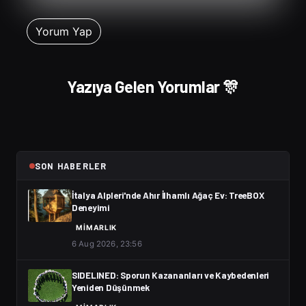
Yazıya Gelen Yorumlar 🎊
SON HABERLER
İtalya Alpleri'nde Ahır İlhamlı Ağaç Ev: TreeBOX
Deneyimi
MIMARLIK
6 Aug 2026, 23:56
SIDELINED: Sporun Kazananları ve Kaybedenleri
Yeniden Düşünmek