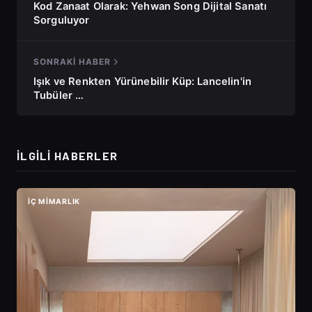
Kod Zanaat Olarak: Yehwan Song Dijital Sanatı
Sorguluyor
SONRAKI HABER
Işık ve Renkten Yürünebilir Küp: Lancelin'in
Tubüler …
İLGILI HABERLER
İÇ MIMARLIK