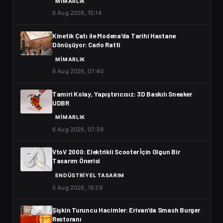
MIMARLIK
6 Aug 2026, 15:14
Kinetik Çatı ile Modena'da Tarihi Hastane
Dönüşüyor: Carlo Ratti
MIMARLIK
6 Aug 2026, 07:40
Tamiri Kolay, Yapıştırıcısız: 3D Baskılı Sneaker
UDBR
MIMARLIK
6 Aug 2026, 07:39
VtoV 2000: Elektrikli Scooter İçin Olgun Bir
Tasarım Önerisi
ENDÜSTRIYEL TASARIM
5 Aug 2026, 19:29
Şişkin Turuncu Hacimler: Erivan'da Smash Burger
Restoranı