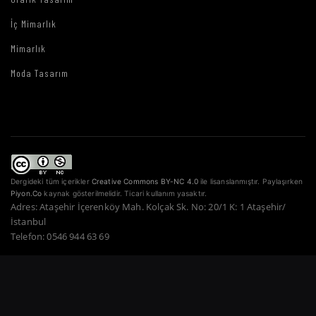
İç Mimarlık
Mimarlık
Moda Tasarım
Dergideki tüm içerikler
Creative Commons BY-NC 4.0
ile lisanslanmıştır. Paylaşırken
Piyon.Co
kaynak gösterilmelidir. Ticari kullanım yasaktır.
Adres: Ataşehir İçerenköy Mah. Kolçak Sk. No: 20/1 K: 1 Ataşehir/
İstanbul
Telefon: 0546 944 63 69
Copyright © 2022–2026 Piyon Co. — Tüm Hakları Saklıdır.
Bir Atahan Göktürk