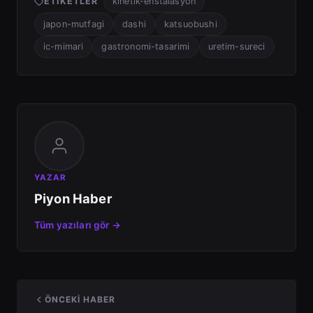
ETIKETLER
kinetik-enstalasyon
japon-mutfagi
dashi
katsuobushi
ic-mimari
gastronomi-tasarimi
uretim-sureci
YAZAR
Piyon Haber
Tüm yazıları gör →
ÖNCEKI HABER