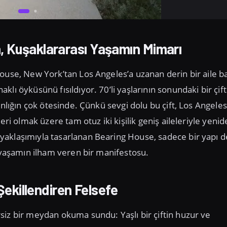
, Kuşaklararası Yaşamın Mimarı
ouse, New York’tan Los Angeles’a uzanan derin bir aile b
ı öyküsünü fısıldıyor. 70’li yaşlarının sonundaki bir çift 
anlığın çok ötesinde. Çünkü sevgi dolu bu çift, Los Angeles
eri olmak üzere tam otuz iki kişilik geniş aileleriyle yenid
aklaşımıyla tasarlanan Bearing House, sadece bir yapı de
ı yaşamın ilham veren bir manifestosu.
 Şekillendiren Felsefe
siz bir meydan okuma sundu: Yaşlı bir çiftin huzur ve