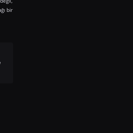
değil,
ğı bir
n