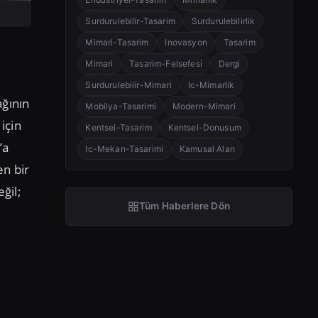
Surdurulebilir-Tasarim
Surdurulebilirlik
Mimari-Tasarim
Inovasyon
Tasarim
Mimari
Tasarim-Felsefesi
Dergi
Surdurulebilir-Mimari
Ic-Mimarlik
ağının
Mobilya-Tasarimi
Modern-Mimari
için
Kentsel-Tasarim
Kentsel-Donusum
’a
Ic-Mekan-Tasarimi
Kamusal Alan
en bir
ğil;
Tüm Haberlere Dön