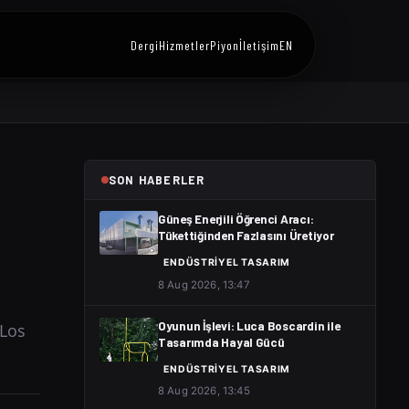
Dergi
Hizmetler
Piyon
İletişim
EN
SON HABERLER
Güneş Enerjili Öğrenci Aracı:
Tükettiğinden Fazlasını Üretiyor
ENDÜSTRIYEL TASARIM
8 Aug 2026, 13:47
 Los
Oyunun İşlevi: Luca Boscardin ile
Tasarımda Hayal Gücü
ENDÜSTRIYEL TASARIM
8 Aug 2026, 13:45