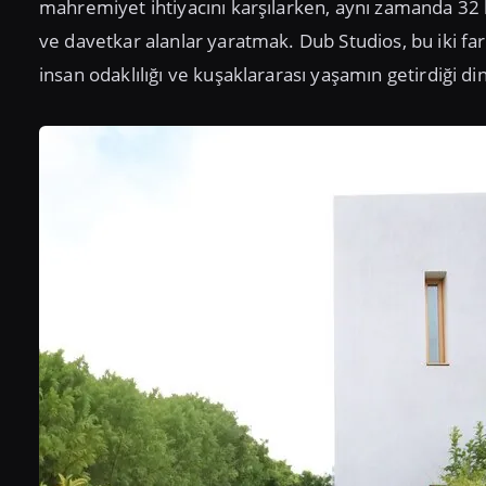
mahremiyet ihtiyacını karşılarken, aynı zamanda 32 kiş
ve davetkar alanlar yaratmak. Dub Studios, bu iki fa
insan odaklılığı ve kuşaklararası yaşamın getirdiği din