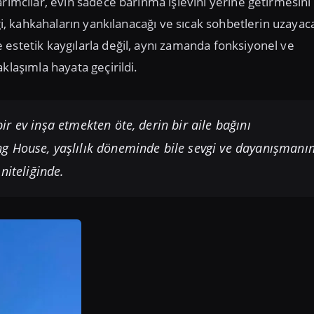
rımcılar, evin sadece barınma işlevini yerine getirmesini 
ği, kahkahaların yankılanacağı ve sıcak sohbetlerin uzayaca
estetik kaygılarla değil, aynı zamanda fonksiyonel ve
klaşımla hayata geçirildi.
r ev inşa etmekten öte, derin bir aile bağını
g House, yaşlılık döneminde bile sevgi ve dayanışmanı
niteliğinde.