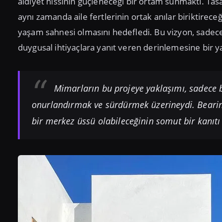
aidiyet hissinin güçleneceği bir ortam sunmaktı. Tasa
aynı zamanda aile fertlerinin ortak anılar biriktirece
yaşam sahnesi olmasını hedefledi. Bu vizyon, sadece 
duygusal ihtiyaçlara yanıt veren derinlemesine bir ya
Mimarların bu projeye yaklaşımı, sadece bi
onurlandırmak ve sürdürmek üzerineydi. Bearin
bir merkez üssü olabileceğinin somut bir kanıtı 