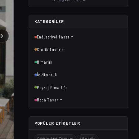
KATEGORILER
Endüstriyel Tasarım
Grafik Tasarım
Mimarlık
İç Mimarlık
Peyzaj Mimarlığı
Moda Tasarım
POPÜLER ETIKETLER
Endustriyel-Tasarim
Mimarlik