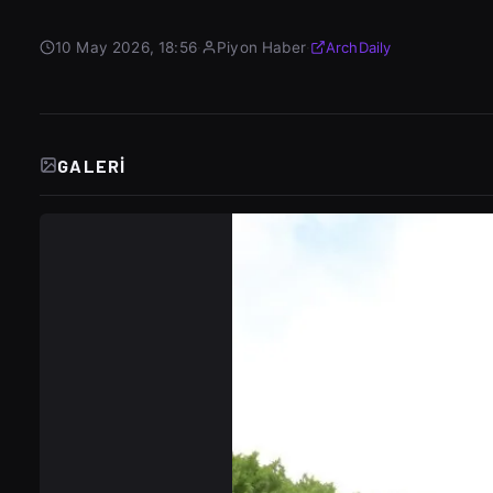
10 May 2026, 18:56
·
Piyon Haber
·
ArchDaily
GALERI