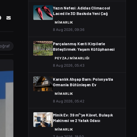
Yazın Nefesi: Adidas Climacool
Laced ile 3D Baskıda Yeni Çağ
MIMARLIK
8 Aug 2026, 09:36
Parçalanmış Kenti Kirpilerle
toğraf
Birleştirmek: Yaşam Kütüphanesi
PEYZAJ MIMARLIĞI
8 Aug 2026, 05:43
Karanlık Ahşap Barn: Polonya'da
Ormanla Bütünleşen Ev
MIMARLIK
8 Aug 2026, 05:42
Minik Ev: 39 m²'ye Küvet, Bulaşık
Makinesi ve 2 Yatak Odası
MIMARLIK
7 Aug 2026, 18:50