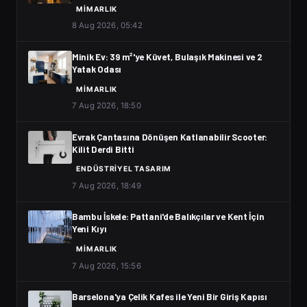
MIMARLIK
8 Aug 2026, 05:42
Minik Ev: 39 m²'ye Küvet, Bulaşık Makinesi ve 2
Yatak Odası
MIMARLIK
7 Aug 2026, 18:50
Evrak Çantasına Dönüşen Katlanabilir Scooter:
Kilit Derdi Bitti
ENDÜSTRIYEL TASARIM
7 Aug 2026, 18:49
Bambu İskele: Pattani'de Balıkçılar ve Kent İçin
Yeni Kıyı
MIMARLIK
7 Aug 2026, 15:56
Barselona'ya Çelik Kafes ile Yeni Bir Giriş Kapısı