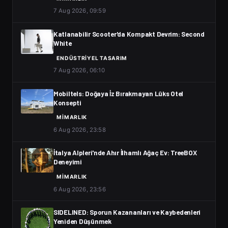
7 Aug 2026, 09:59
Katlanabilir Scooter'da Kompakt Devrim: Second
White
ENDÜSTRIYEL TASARIM
7 Aug 2026, 06:10
Mobiltels: Doğaya İz Bırakmayan Lüks Otel
Konsepti
MIMARLIK
6 Aug 2026, 23:58
İtalya Alpleri'nde Ahır İlhamlı Ağaç Ev: TreeBOX
Deneyimi
MIMARLIK
6 Aug 2026, 23:56
SIDELINED: Sporun Kazananları ve Kaybedenleri
Yeniden Düşünmek