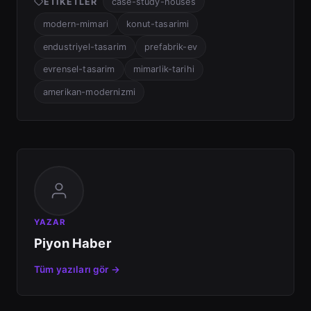
ETIKETLER
case-study-houses
modern-mimari
konut-tasarimi
endustriyel-tasarim
prefabrik-ev
evrensel-tasarim
mimarlik-tarihi
amerikan-modernizmi
YAZAR
Piyon Haber
Tüm yazıları gör →