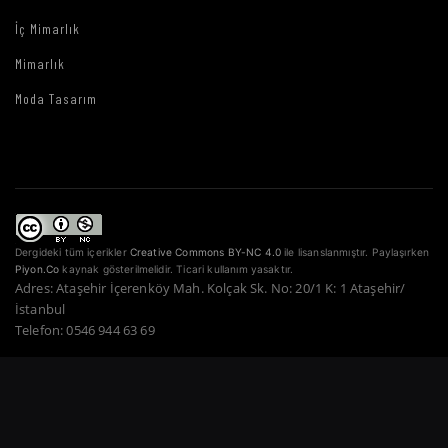
İç Mimarlık
Mimarlık
Moda Tasarım
Dergideki tüm içerikler
Creative Commons BY-NC 4.0
ile lisanslanmıştır. Paylaşırken
Piyon.Co
kaynak gösterilmelidir. Ticari kullanım yasaktır.
Adres: Ataşehir İçerenköy Mah. Kolçak Sk. No: 20/1 K: 1 Ataşehir/
İstanbul
Telefon: 0546 944 63 69
Copyright © 2022–2026 Piyon Co. — Tüm Hakları Saklıdır.
Bir Atahan Göktürk
Güner Şirketidir.