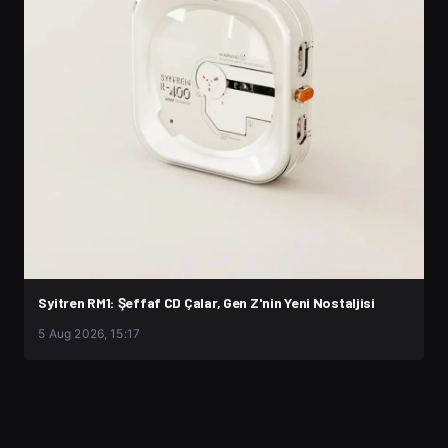
Syitren RM1: Şeffaf CD Çalar, Gen Z'nin Yeni Nostaljisi
5 Aug 2026, 15:17