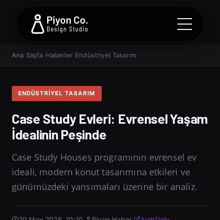
Ana Sayfa
›
Haberler
›
Endüstriyel Tasarım
ENDÜSTRIYEL TASARIM
Case Study Evleri: Evrensel Yaşam
İdealinin Peşinde
Case Study Houses programının evrensel ev
ideali, modern konut tasarımına etkileri ve
günümüzdeki yansımaları üzerine bir analiz.
20 May 2026, 10:10
·
Piyon Haber
·
ArchDaily