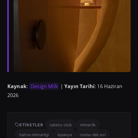
Kaynak
:
Design Milk
|
Yayın Tarihi
: 16 Haziran
2026
ETIKETLER
cateto-club
mimarlik
hatira-mimarligi
ispanya
costa-del-sol