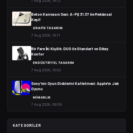
7 Aug 2026, 14:12
Beton Kanvasın Sesi: A-PQ 31.37 ile Mekânsal
Keşif
GRAFIK TASARIM
7 Aug 2026, 14:11
Bir Fare İki Kişilik: DUO ile Standart ve Dikey
Konfor
ENDÜSTRIYEL TASARIM
7 Aug 2026, 10:02
Sony'nin Oyun Disklerini Katletmesi: Apple'ın Jak
Oyunu
MIMARLIK
7 Aug 2026, 09:59
KATEGORILER