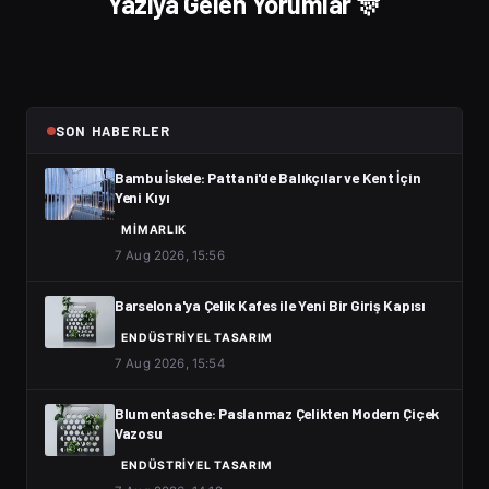
Yazıya Gelen Yorumlar 🎊
SON HABERLER
Bambu İskele: Pattani'de Balıkçılar ve Kent İçin
Yeni Kıyı
MIMARLIK
7 Aug 2026, 15:56
Barselona'ya Çelik Kafes ile Yeni Bir Giriş Kapısı
ENDÜSTRIYEL TASARIM
7 Aug 2026, 15:54
Blumentasche: Paslanmaz Çelikten Modern Çiçek
Vazosu
ENDÜSTRIYEL TASARIM