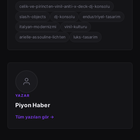
celik-ve-pirincten-vinil-aniti-x-deck-dj-konsolu
slash-objects
dj-konsolu
endustriyel-tasarim
italyan-modernizmi
vinil-kulturu
arielle-assouline-lichten
luks-tasarim
YAZAR
Piyon Haber
Tüm yazıları gör →