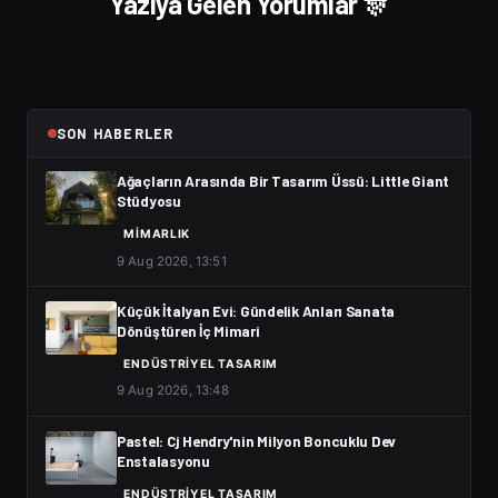
Yazıya Gelen Yorumlar 🎊
SON HABERLER
Ağaçların Arasında Bir Tasarım Üssü: Little Giant
Stüdyosu
MIMARLIK
9 Aug 2026, 13:51
Küçük İtalyan Evi: Gündelik Anları Sanata
Dönüştüren İç Mimari
ENDÜSTRIYEL TASARIM
9 Aug 2026, 13:48
Pastel: Cj Hendry'nin Milyon Boncuklu Dev
Enstalasyonu
ENDÜSTRIYEL TASARIM