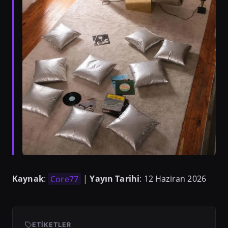
Kaynak
:
Core77
|
Yayın Tarihi
: 12 Haziran 2026
ETIKETLER