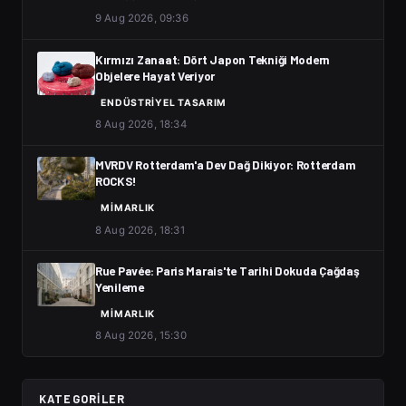
9 Aug 2026, 09:36
Kırmızı Zanaat: Dört Japon Tekniği Modern
Objelere Hayat Veriyor
ENDÜSTRIYEL TASARIM
8 Aug 2026, 18:34
MVRDV Rotterdam'a Dev Dağ Dikiyor: Rotterdam
ROCKS!
MIMARLIK
8 Aug 2026, 18:31
Rue Pavée: Paris Marais'te Tarihi Dokuda Çağdaş
Yenileme
MIMARLIK
8 Aug 2026, 15:30
KATEGORILER