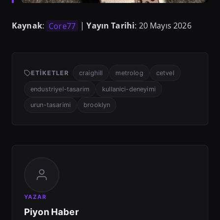
Kaynak
:
Core77
|
Yayın Tarihi
: 20 Mayıs 2026
ETIKETLER
craighill
metrolog
cetvel
endustriyel-tasarim
kullanici-deneyimi
urun-tasarimi
brooklyn
YAZAR
Piyon Haber