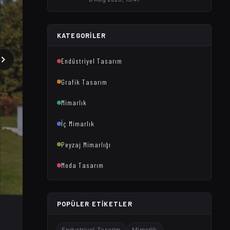
KATEGORILER
Endüstriyel Tasarım
Grafik Tasarım
Mimarlık
İç Mimarlık
Peyzaj Mimarlığı
Moda Tasarım
POPÜLER ETIKETLER
Endustriyel-Tasarim
Mimarlik