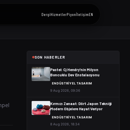
Dergi
Hizmetler
Piyon
İletişim
EN
SON HABERLER
Pastel: Cj Hendry'nin Milyon
Boncuklu Dev Enstalasyonu
ENDÜSTRIYEL TASARIM
9 Aug 2026, 09:36
mpel
Kırmızı Zanaat: Dört Japon Tekniği
Modern Objelere Hayat Veriyor
ENDÜSTRIYEL TASARIM
8 Aug 2026, 18:34