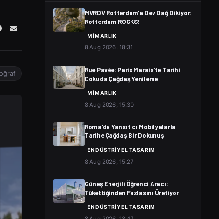
MVRDV Rotterdam'a Dev Dağ Dikiyor:
Rotterdam ROCKS!
MIMARLIK
8 Aug 2026, 18:31
Rue Pavée: Paris Marais'te Tarihi
toğraf
Dokuda Çağdaş Yenileme
MIMARLIK
8 Aug 2026, 15:30
Roma'da Yansıtıcı Mobilyalarla
Tarihe Çağdaş Bir Dokunuş
ENDÜSTRIYEL TASARIM
8 Aug 2026, 15:27
Güneş Enerjili Öğrenci Aracı:
Tükettiğinden Fazlasını Üretiyor
ENDÜSTRIYEL TASARIM
8 Aug 2026, 13:47