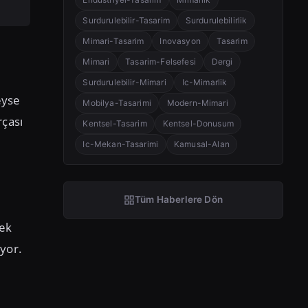
Surdurulebilir-Tasarim
Surdurulebilirlik
Mimari-Tasarim
Inovasyon
Tasarim
Mimari
Tasarim-Felsefesi
Dergi
Surdurulebilir-Mimari
Ic-Mimarlik
eyse
Mobilya-Tasarimi
Modern-Mimari
rçası
Kentsel-Tasarim
Kentsel-Donusum
Ic-Mekan-Tasarimi
Kamusal-Alan
Tüm Haberlere Dön
tek
ıyor.