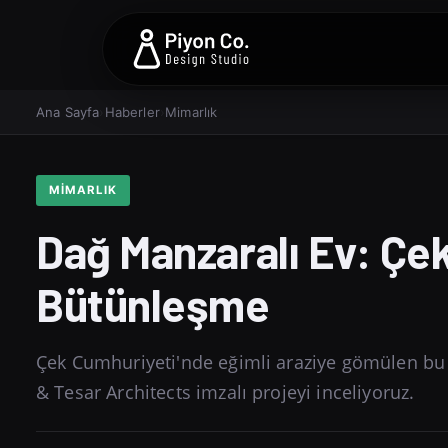
Ana Sayfa
›
Haberler
›
Mimarlık
MIMARLIK
Dağ Manzaralı Ev: Çe
Bütünleşme
Çek Cumhuriyeti'nde eğimli araziye gömülen bu
& Tesar Architects imzalı projeyi inceliyoruz.