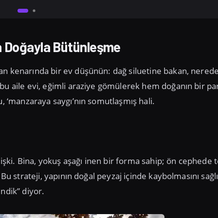
la Doğayla Bütünleşme
man kenarında bir ev düşünün: dağ siluetine bakan, nered
bu aile evi, eğimli araziye gömülerek hem doğanın bir pa
u, ‘manzaraya saygı’nın somutlaşmış hali.
lişki. Bina, yokuş aşağı inen bir forma sahip; ön cephede 
 Bu strateji, yapının doğal peyzaj içinde kaybolmasını sağl
ndik” diyor.