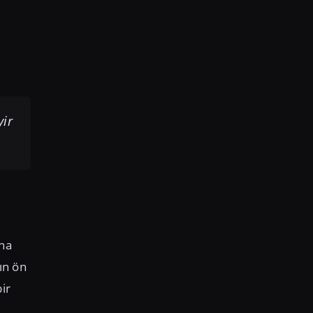
yir
ına
ın ön
ir