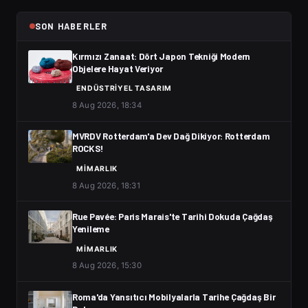
SON HABERLER
Kırmızı Zanaat: Dört Japon Tekniği Modern
Objelere Hayat Veriyor
ENDÜSTRIYEL TASARIM
8 Aug 2026, 18:34
MVRDV Rotterdam'a Dev Dağ Dikiyor: Rotterdam
ROCKS!
MIMARLIK
8 Aug 2026, 18:31
Rue Pavée: Paris Marais'te Tarihi Dokuda Çağdaş
Yenileme
MIMARLIK
8 Aug 2026, 15:30
Roma'da Yansıtıcı Mobilyalarla Tarihe Çağdaş Bir