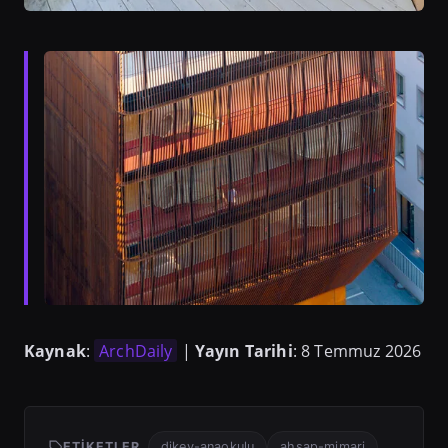
Kaynak
:
ArchDaily
|
Yayın Tarihi
: 8 Temmuz 2026
ETIKETLER
dikey-anaokulu
ahsap-mimari