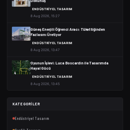
Dokunuş
ENDÜSTRIYEL TASARIM
8 Aug 2026, 15:27
Güneş Enerjili Öğrenci Aracı: Tükettiğinden
Fazlasını Üretiyor
ENDÜSTRIYEL TASARIM
8 Aug 2026, 13:47
Oyunun İşlevi: Luca Boscardin ile Tasarımda
Hayal Gücü
ENDÜSTRIYEL TASARIM
8 Aug 2026, 13:45
KATEGORILER
Endüstriyel Tasarım