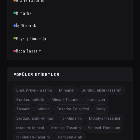
Grafik Tasarım
Mimarlık
İç Mimarlık
Peyzaj Mimarlığı
Moda Tasarım
POPÜLER ETIKETLER
Endustriyel-Tasarim
Mimarlik
Surdurulebilir-Tasarim
Surdurulebilirlik
Mimari-Tasarim
Inovasyon
Tasarim
Mimari
Tasarim-Felsefesi
Dergi
Surdurulebilir-Mimari
Ic-Mimarlik
Mobilya-Tasarimi
Modern-Mimari
Kentsel-Tasarim
Kentsel-Donusum
Ic-Mekan-Tasarimi
Kamusal Alan