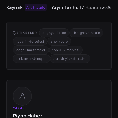
Kaynak
:
ArchDaily
|
Yayın Tarihi
: 17 Haziran 2026
ETIKETLER
dogayla-ic-ice
the-grove-al-ain
tasarim-felsefesi
shell+core
dogal-malzemeler
topluluk-merkezi
mekansal-deneyim
surukleyici-atmosfer
YAZAR
Piyon Haber