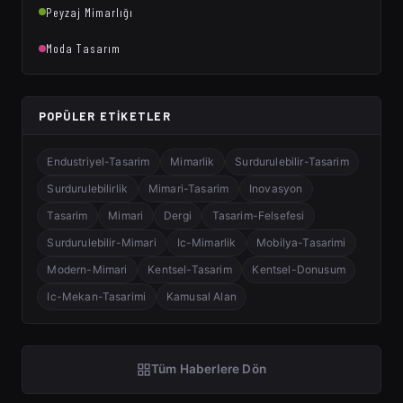
Peyzaj Mimarlığı
Moda Tasarım
POPÜLER ETIKETLER
Endustriyel-Tasarim
Mimarlik
Surdurulebilir-Tasarim
Surdurulebilirlik
Mimari-Tasarim
Inovasyon
Tasarim
Mimari
Dergi
Tasarim-Felsefesi
Surdurulebilir-Mimari
Ic-Mimarlik
Mobilya-Tasarimi
Modern-Mimari
Kentsel-Tasarim
Kentsel-Donusum
Ic-Mekan-Tasarimi
Kamusal Alan
Tüm Haberlere Dön