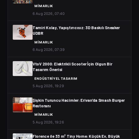
MIMARLIK
6 Aug 2026, 07:40
Tamiri Kolay, Yapıştırıcısız: 3D Baskılı Sneaker
UDBR
MIMARLIK
6 Aug 2026, 07:39
VtoV 2000: Elektrikli Scooter İçin Olgun Bir
Tasarım Önerisi
ENDÜSTRIYEL TASARIM
5 Aug 2026, 19:29
Şişkin Turuncu Hacimler: Erivan'da Smash Burger
Restoranı
MIMARLIK
5 Aug 2026, 19:26
Florence ile 33 m² Tiny Home: Küçük Ev, Büyük