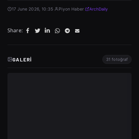
17 June 2026, 10:35
·
Piyon Haber
·
ArchDaily
Share:
GALERI
31 fotoğraf