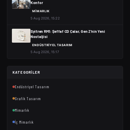
Konfor
MIMARLIK
5 Aug 2026, 15:22
Syitren RM1: Şeffaf CD Çalar, Gen Z'nin Yeni
Nostaljisi
ENDÜSTRIYEL TASARIM
5 Aug 2026, 15:17
KATEGORILER
Endüstriyel Tasarım
Grafik Tasarım
Mimarlık
İç Mimarlık