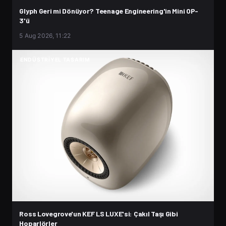
Glyph Geri mi Dönüyor? Teenage Engineering'in Mini OP-
3'ü
5 Aug 2026, 11:22
ENDÜSTRIYEL TASARIM
Ross Lovegrove'un KEF LS LUXE'si: Çakıl Taşı Gibi
Hoparlörler