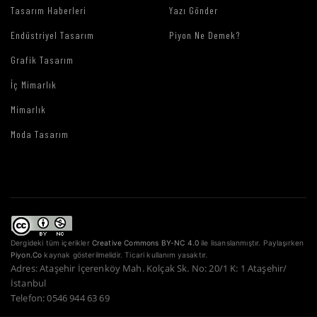
Tasarım Haberleri
Yazı Gönder
Endüstriyel Tasarım
Piyon Ne Demek?
Grafik Tasarım
İç Mimarlık
Mimarlık
Moda Tasarım
Dergideki tüm içerikler
Creative Commons BY-NC 4.0
ile lisanslanmıştır. Paylaşırken
Piyon.Co
kaynak gösterilmelidir. Ticari kullanım yasaktır.
Adres: Ataşehir İçerenköy Mah. Kolçak Sk. No: 20/1 K: 1 Ataşehir/
İstanbul
Telefon: 0546 944 63 69