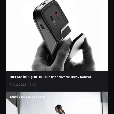
Bir Fare İki Kişilik: DUO ile Standart ve Dikey Konfor
7 Aug 2026, 10:02
ENDÜSTRIYEL TASARIM