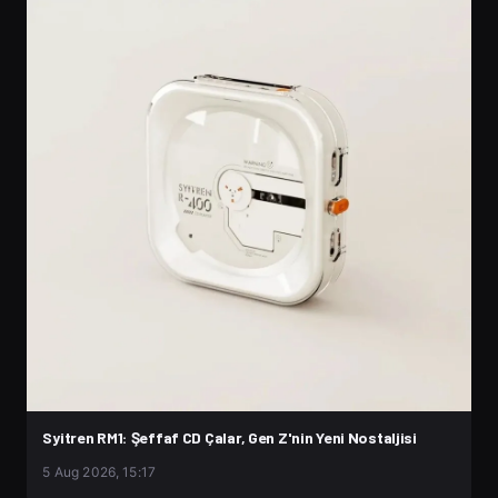
Syitren RM1: Şeffaf CD Çalar, Gen Z'nin Yeni Nostaljisi
5 Aug 2026, 15:17