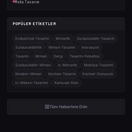
Moda Tasarım
POPÜLER ETIKETLER
Endustriyel-Tasarim
Mimarlik
Surdurulebilir-Tasarim
Surdurulebilirlik
Mimari-Tasarim
Inovasyon
Tasarim
Mimari
Dergi
Tasarim-Felsefesi
Surdurulebilir-Mimari
Ic-Mimarlik
Mobilya-Tasarimi
Modern-Mimari
Kentsel-Tasarim
Kentsel-Donusum
Ic-Mekan-Tasarimi
Kamusal-Alan
Tüm Haberlere Dön