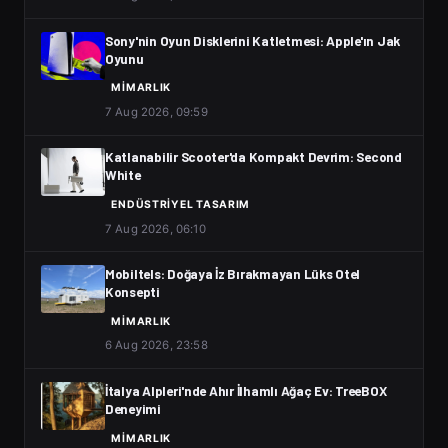
Sony'nin Oyun Disklerini Katletmesi: Apple'ın Jak
Oyunu
MIMARLIK
7 Aug 2026, 09:59
Katlanabilir Scooter'da Kompakt Devrim: Second
White
ENDÜSTRIYEL TASARIM
7 Aug 2026, 06:10
Mobiltels: Doğaya İz Bırakmayan Lüks Otel
Konsepti
MIMARLIK
6 Aug 2026, 23:58
İtalya Alpleri'nde Ahır İlhamlı Ağaç Ev: TreeBOX
Deneyimi
MIMARLIK