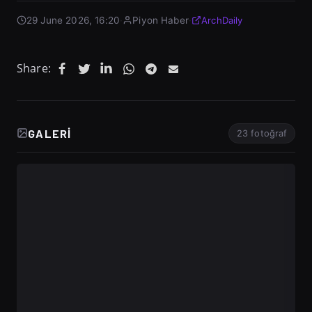
29 June 2026, 16:20
·
Piyon Haber
·
ArchDaily
Share:
GALERI
23 fotoğraf