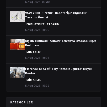
6 Aug 2026, 07:39
VtoV 2000: Elektrikli Scooter İçin Olgun Bir
Tasarım Önerisi
ENDÜSTRIYEL TASARIM
5 Aug 2026, 19:29
Şişkin Turuncu Hacimler: Erivan'da Smash Burger
Restoranı
MIMARLIK
5 Aug 2026, 19:26
Florence ile 33 m² Tiny Home: Küçük Ev, Büyük
Konfor
MIMARLIK
5 Aug 2026, 15:22
KATEGORILER