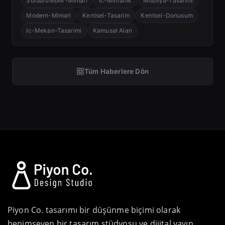
Surdurulebilir-Mimari
Ic-Mimarlik
Mobilya-Tasarimi
Modern-Mimari
Kentsel-Tasarim
Kentsel-Donusum
Ic-Mekan-Tasarimi
Kamusal Alan
Tüm Haberlere Dön
Piyon Co. tasarımı bir düşünme biçimi olarak
benimseyen bir tasarım stüdyosu ve dijital yayın