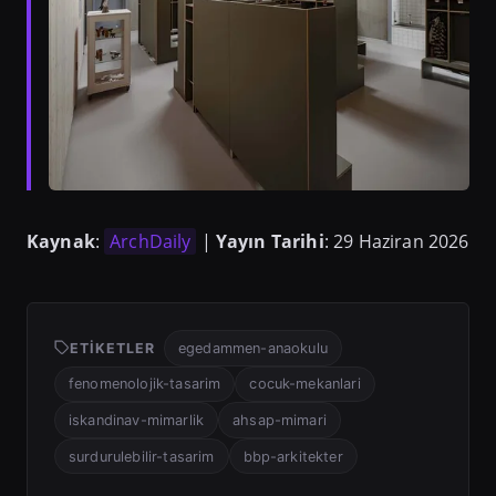
Kaynak
:
ArchDaily
|
Yayın Tarihi
: 29 Haziran 2026
ETIKETLER
egedammen-anaokulu
fenomenolojik-tasarim
cocuk-mekanlari
iskandinav-mimarlik
ahsap-mimari
surdurulebilir-tasarim
bbp-arkitekter