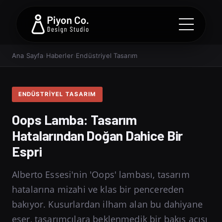
Ana Sayfa
›
Haberler
›
Endüstriyel Tasarım
ENDÜSTRIYEL TASARIM
Oops Lamba: Tasarım
Hatalarından Doğan Dahice Bir
Espri
Alberto Essesi'nin 'Oops' lambası, tasarım
hatalarına mizahi ve klas bir pencereden
bakıyor. Kusurlardan ilham alan bu dahiyane
eser, tasarımcılara beklenmedik bir bakış açısı