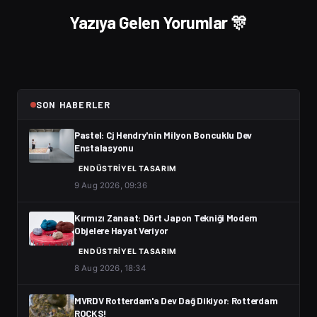
Yazıya Gelen Yorumlar 🎊
SON HABERLER
Pastel: Cj Hendry'nin Milyon Boncuklu Dev
Enstalasyonu
ENDÜSTRIYEL TASARIM
9 Aug 2026, 09:36
Kırmızı Zanaat: Dört Japon Tekniği Modern
Objelere Hayat Veriyor
ENDÜSTRIYEL TASARIM
8 Aug 2026, 18:34
MVRDV Rotterdam'a Dev Dağ Dikiyor: Rotterdam
ROCKS!