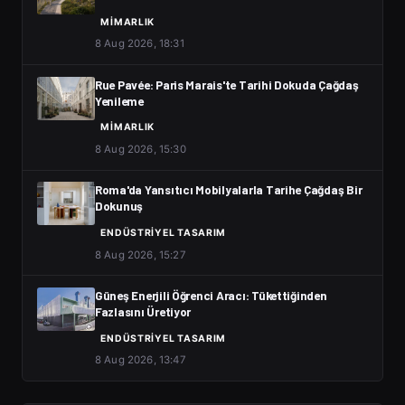
MIMARLIK
8 Aug 2026, 18:31
Rue Pavée: Paris Marais'te Tarihi Dokuda Çağdaş
Yenileme
MIMARLIK
8 Aug 2026, 15:30
Roma'da Yansıtıcı Mobilyalarla Tarihe Çağdaş Bir
Dokunuş
ENDÜSTRIYEL TASARIM
8 Aug 2026, 15:27
Güneş Enerjili Öğrenci Aracı: Tükettiğinden
Fazlasını Üretiyor
ENDÜSTRIYEL TASARIM
8 Aug 2026, 13:47