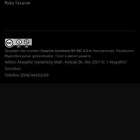
Moda Tasarım
Dergideki tüm içerikler
Creative Commons BY-NC 4.0
ile lisanslanmıştır. Paylaşırken
Piyon.Co
kaynak gösterilmelidir. Ticari kullanım yasaktır.
Adres: Ataşehir İçerenköy Mah. Kolçak Sk. No: 20/1 K: 1 Ataşehir/
İstanbul
Telefon: 0546 944 63 69
Copyright © 2022–2026 Piyon Co. — Tüm Hakları Saklıdır.
Bir Atahan Göktürk
Güner Şirketidir.
·
·
·
·
·
Gizlilik Politikası
Hizmet Şartları
Çerez Politikası
Ödeme Güvenliği
İade Şartları
·
KVKK
İletişim