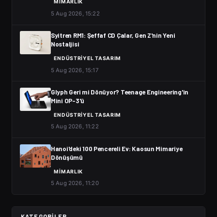
MIMARLIK
5 Aug 2026, 15:22
Syitren RM1: Şeffaf CD Çalar, Gen Z'nin Yeni
Nostaljisi
ENDÜSTRIYEL TASARIM
5 Aug 2026, 15:17
Glyph Geri mi Dönüyor? Teenage Engineering'in
Mini OP-3'ü
ENDÜSTRIYEL TASARIM
5 Aug 2026, 11:22
Hanoi'deki 100 Pencereli Ev: Kaosun Mimariye
Dönüşümü
MIMARLIK
5 Aug 2026, 11:20
KATEGORILER