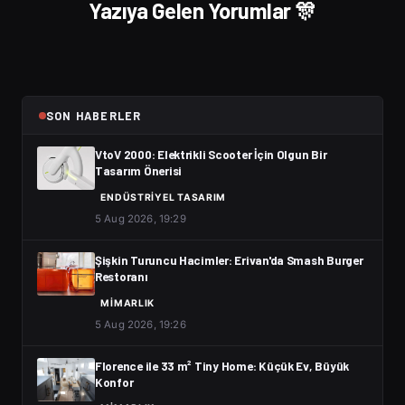
Yazıya Gelen Yorumlar 🎊
SON HABERLER
VtoV 2000: Elektrikli Scooter İçin Olgun Bir
Tasarım Önerisi
ENDÜSTRIYEL TASARIM
5 Aug 2026, 19:29
Şişkin Turuncu Hacimler: Erivan'da Smash Burger
Restoranı
MIMARLIK
5 Aug 2026, 19:26
Florence ile 33 m² Tiny Home: Küçük Ev, Büyük
Konfor