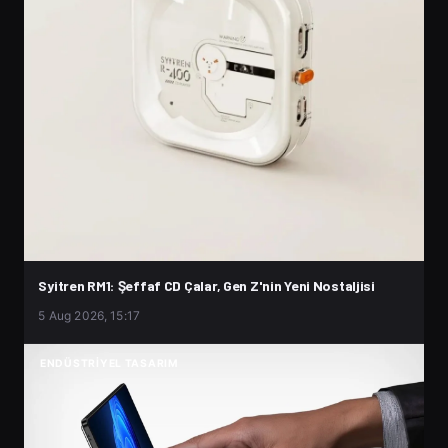
Syitren RM1: Şeffaf CD Çalar, Gen Z'nin Yeni Nostaljisi
5 Aug 2026, 15:17
ENDÜSTRIYEL TASARIM