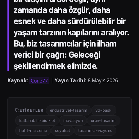
zamanda daha özgür, daha
esnek ve daha sürdürülebilir bir
yaşam tarzının kapılarını aralıyor.
Bu, biz tasarımcılar için ilham
verici bir çağrı: Geleceği
şekillendirmek elimizde.
Kaynak
:
Core77
|
Yayın Tarihi
: 8 Mayıs 2026
ETIKETLER
endustriyel-tasarim
3d-baski
katlanabilir-bisiklet
inovasyon
urun-tasarimi
hafif-malzeme
seyahat
tasarimci-vizyonu