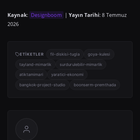
Kaynak
:
Designboom
|
Yayın Tarihi
: 8 Temmuz
2026
ETIKETLER
fil-diskisi-tugla
goya-kulesi
tayland-mimarlik
surdurulebilir-mimarlik
atiktamimari
yaratici-ekonomi
bangkok-project-studio
boonserm-premthada