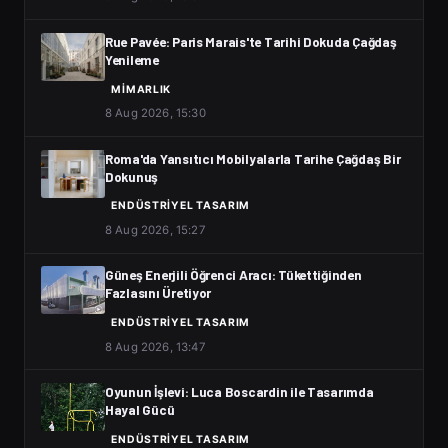
Rue Pavée: Paris Marais'te Tarihi Dokuda Çağdaş
Yenileme
MIMARLIK
8 Aug 2026, 15:30
Roma'da Yansıtıcı Mobilyalarla Tarihe Çağdaş Bir
Dokunuş
ENDÜSTRIYEL TASARIM
8 Aug 2026, 15:27
Güneş Enerjili Öğrenci Aracı: Tükettiğinden
Fazlasını Üretiyor
ENDÜSTRIYEL TASARIM
8 Aug 2026, 13:47
Oyunun İşlevi: Luca Boscardin ile Tasarımda
Hayal Gücü
ENDÜSTRIYEL TASARIM