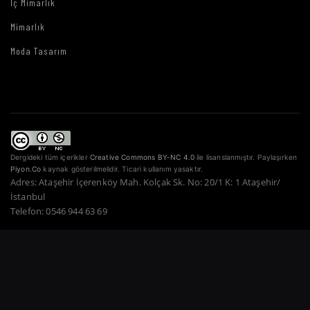
İç Mimarlık
Mimarlık
Moda Tasarım
Dergideki tüm içerikler
Creative Commons BY-NC 4.0
ile lisanslanmıştır. Paylaşırken
Piyon.Co
kaynak gösterilmelidir. Ticari kullanım yasaktır.
Adres: Ataşehir İçerenköy Mah. Kolçak Sk. No: 20/1 K: 1 Ataşehir/
İstanbul
Telefon: 0546 944 63 69
Copyright © 2022–2026 Piyon Co. — Tüm Hakları Saklıdır.
Bir Atahan Göktürk
Güner Şirketidir.
·
·
·
·
·
Gizlilik Politikası
Hizmet Şartları
Çerez Politikası
Ödeme Güvenliği
İade Şartları