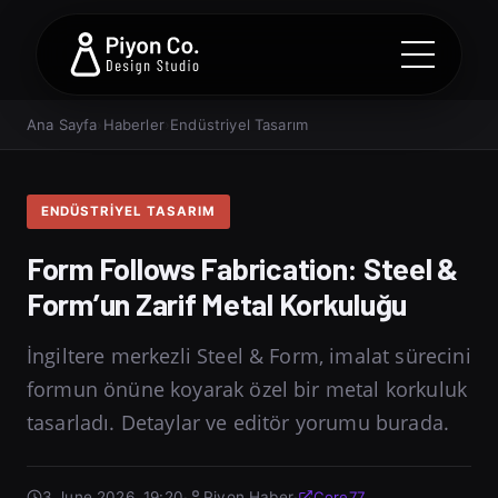
Ana Sayfa
›
Haberler
›
Endüstriyel Tasarım
ENDÜSTRIYEL TASARIM
Form Follows Fabrication: Steel &
Form’un Zarif Metal Korkuluğu
İngiltere merkezli Steel & Form, imalat sürecini
formun önüne koyarak özel bir metal korkuluk
tasarladı. Detaylar ve editör yorumu burada.
3 June 2026, 19:20
·
Piyon Haber
·
Core77