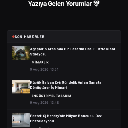
Yazıya Gelen Yorumlar 🎊
SON HABERLER
Ağaçların Arasında Bir Tasarım Üssü: Little Giant
Stüdyosu
MIMARLIK
9 Aug 2026, 13:51
Küçük İtalyan Evi: Gündelik Anları Sanata
Dönüştüren İç Mimari
ENDÜSTRIYEL TASARIM
9 Aug 2026, 13:48
Pastel: Cj Hendry'nin Milyon Boncuklu Dev
Enstalasyonu