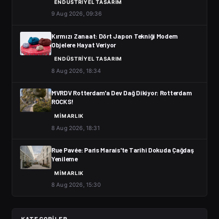
ENDÜSTRIYEL TASARIM
9 Aug 2026, 09:36
Kırmızı Zanaat: Dört Japon Tekniği Modern
Objelere Hayat Veriyor
ENDÜSTRIYEL TASARIM
8 Aug 2026, 18:34
MVRDV Rotterdam'a Dev Dağ Dikiyor: Rotterdam
ROCKS!
MIMARLIK
8 Aug 2026, 18:31
Rue Pavée: Paris Marais'te Tarihi Dokuda Çağdaş
Yenileme
MIMARLIK
8 Aug 2026, 15:30
KATEGORILER