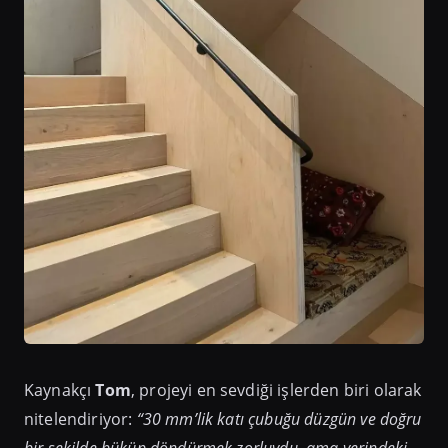
Kaynakçı
Tom
, projeyi en sevdiği işlerden biri olarak
nitelendiriyor:
“30 mm’lik katı çubuğu düzgün ve doğru