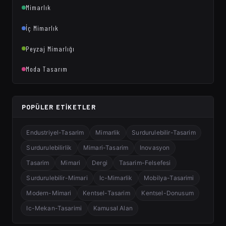
Mimarlık
İç Mimarlık
Peyzaj Mimarlığı
Moda Tasarım
POPÜLER ETIKETLER
Endustriyel-Tasarim
Mimarlik
Surdurulebilir-Tasarim
Surdurulebilirlik
Mimari-Tasarim
Inovasyon
Tasarim
Mimari
Dergi
Tasarim-Felsefesi
Surdurulebilir-Mimari
Ic-Mimarlik
Mobilya-Tasarimi
Modern-Mimari
Kentsel-Tasarim
Kentsel-Donusum
Ic-Mekan-Tasarimi
Kamusal Alan