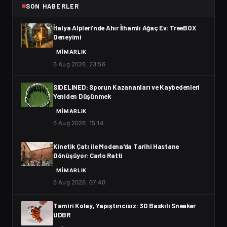
SON HABERLER
İtalya Alpleri'nde Ahır İlhamlı Ağaç Ev: TreeBOX
Deneyimi
MIMARLIK
6 Aug 2026, 23:56
SIDELINED: Sporun Kazananları ve Kaybedenleri
Yeniden Düşünmek
MIMARLIK
6 Aug 2026, 15:14
Kinetik Çatı ile Modena'da Tarihi Hastane
Dönüşüyor: Carlo Ratti
MIMARLIK
6 Aug 2026, 07:40
Tamiri Kolay, Yapıştırıcısız: 3D Baskılı Sneaker
UDBR