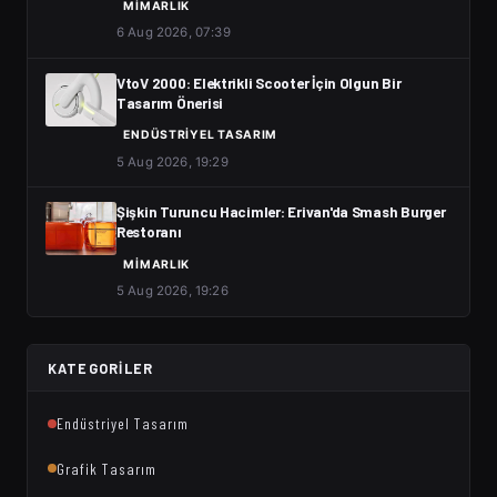
MIMARLIK
6 Aug 2026, 07:39
VtoV 2000: Elektrikli Scooter İçin Olgun Bir
Tasarım Önerisi
ENDÜSTRIYEL TASARIM
5 Aug 2026, 19:29
Şişkin Turuncu Hacimler: Erivan'da Smash Burger
Restoranı
MIMARLIK
5 Aug 2026, 19:26
KATEGORILER
Endüstriyel Tasarım
Grafik Tasarım