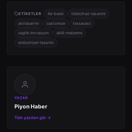
ETIKETLER
4d-baski
tibbicihaz-tasarimi
alcitasarimi
castomize
tessacast
saglik-inovasyon
akilli-malzeme
endustriyel-tasarim
YAZAR
Piyon Haber
Tüm yazıları gör →