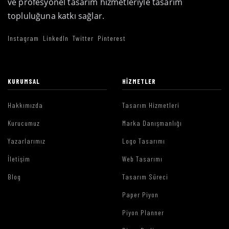
ve profesyonel tasarım hizmetleriyle tasarım
topluluğuna katkı sağlar.
Instagram
LinkedIn
Twitter
Pinterest
KURUMSAL
HIZMETLER
Hakkımızda
Tasarım Hizmetleri
Kurucumuz
Marka Danışmanlığı
Yazarlarımız
Logo Tasarımı
İletişim
Web Tasarımı
Blog
Tasarım Süreci
Paper Piyon
Piyon Planner