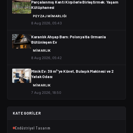
Parçalanmış Kenti Kirpilerle Birleştirmek: Yaşam
Kütüphanesi
PEYZAJ MIMARLIĞI
8 Aug 2026, 05:43
Karanlık Ahşap Barn: Polonya'da Ormanla
Bütünleşen Ev
MIMARLIK
8 Aug 2026, 05:42
Minik Ev: 39 m²'ye Küvet, Bulaşık Makinesi ve 2
Yatak Odası
MIMARLIK
7 Aug 2026, 18:50
KATEGORILER
Endüstriyel Tasarım