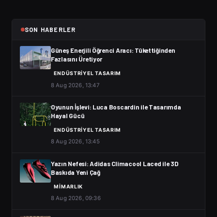
SON HABERLER
Güneş Enerjili Öğrenci Aracı: Tükettiğinden
Fazlasını Üretiyor
ENDÜSTRIYEL TASARIM
8 Aug 2026, 13:47
Oyunun İşlevi: Luca Boscardin ile Tasarımda
Hayal Gücü
ENDÜSTRIYEL TASARIM
8 Aug 2026, 13:45
Yazın Nefesi: Adidas Climacool Laced ile 3D
Baskıda Yeni Çağ
MIMARLIK
8 Aug 2026, 09:36