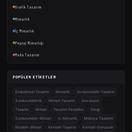
Grafik Tasarım
Mimarlık
İç Mimarlık
Peyzaj Mimarlığı
Moda Tasarım
POPÜLER ETIKETLER
Endustriyel-Tasarim
Mimarlik
Surdurulebilir-Tasarim
Surdurulebilirlik
Mimari-Tasarim
Inovasyon
Tasarim
Mimari
Tasarim-Felsefesi
Dergi
Surdurulebilir-Mimari
Ic-Mimarlik
Mobilya-Tasarimi
Modern-Mimari
Kentsel-Tasarim
Kentsel-Donusum