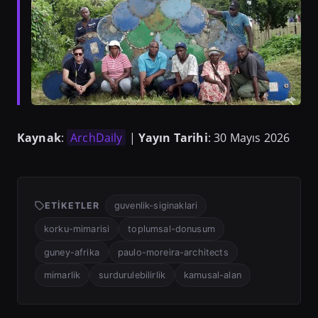
Kaynak
:
ArchDaily
|
Yayın Tarihi
: 30 Mayıs 2026
ETIKETLER
guvenlik-siginaklari
korku-mimarisi
toplumsal-donusum
guney-afrika
paulo-moreira-architects
mimarlik
surdurulebilirlik
kamusal-alan