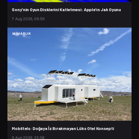
Sony'nin Oyun Disklerini Katletmesi: Apple'ın Jak Oyunu
7 Aug 2026, 09:59
MIMARLIK
Mobiltels: Doğaya İz Bırakmayan Lüks Otel Konsepti
6 Aug 2026, 23:58