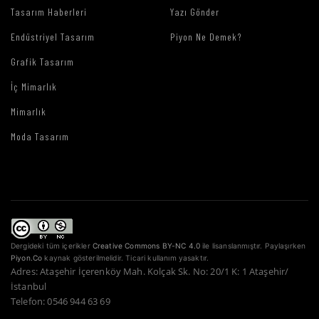
Tasarım Haberleri
Yazı Gönder
Endüstriyel Tasarım
Piyon Ne Demek?
Grafik Tasarım
İç Mimarlık
Mimarlık
Moda Tasarım
Dergideki tüm içerikler
Creative Commons BY-NC 4.0
ile lisanslanmıştır. Paylaşırken
Piyon.Co
kaynak gösterilmelidir. Ticari kullanım yasaktır.
Adres: Ataşehir İçerenköy Mah. Kolçak Sk. No: 20/1 K: 1 Ataşehir/
İstanbul
Telefon: 0546 944 63 69