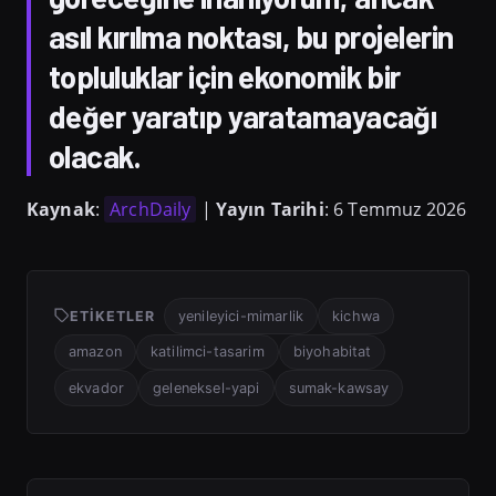
asıl kırılma noktası, bu projelerin
topluluklar için ekonomik bir
değer yaratıp yaratamayacağı
olacak.
Kaynak
:
ArchDaily
|
Yayın Tarihi
: 6 Temmuz 2026
ETIKETLER
yenileyici-mimarlik
kichwa
amazon
katilimci-tasarim
biyohabitat
ekvador
geleneksel-yapi
sumak-kawsay