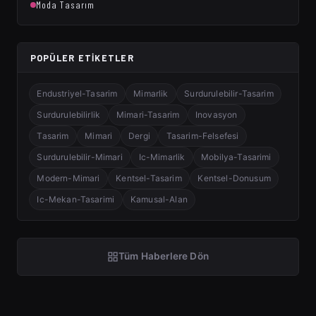
Moda Tasarım
POPÜLER ETIKETLER
Endustriyel-Tasarim
Mimarlik
Surdurulebilir-Tasarim
Surdurulebilirlik
Mimari-Tasarim
Inovasyon
Tasarim
Mimari
Dergi
Tasarim-Felsefesi
Surdurulebilir-Mimari
Ic-Mimarlik
Mobilya-Tasarimi
Modern-Mimari
Kentsel-Tasarim
Kentsel-Donusum
Ic-Mekan-Tasarimi
Kamusal-Alan
Tüm Haberlere Dön