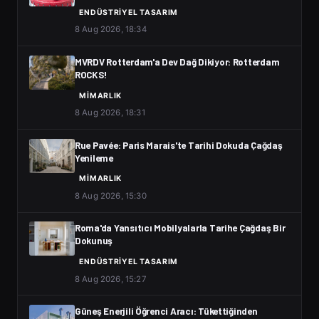
ENDÜSTRIYEL TASARIM
8 Aug 2026, 18:34
MVRDV Rotterdam'a Dev Dağ Dikiyor: Rotterdam
ROCKS!
MIMARLIK
8 Aug 2026, 18:31
Rue Pavée: Paris Marais'te Tarihi Dokuda Çağdaş
Yenileme
MIMARLIK
8 Aug 2026, 15:30
Roma'da Yansıtıcı Mobilyalarla Tarihe Çağdaş Bir
Dokunuş
ENDÜSTRIYEL TASARIM
8 Aug 2026, 15:27
Güneş Enerjili Öğrenci Aracı: Tükettiğinden