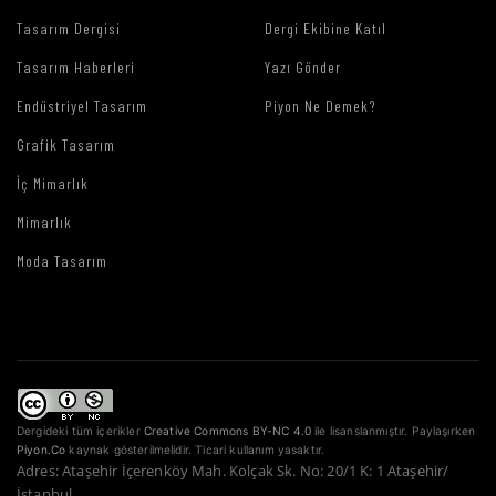
Tasarım Dergisi
Dergi Ekibine Katıl
Tasarım Haberleri
Yazı Gönder
Endüstriyel Tasarım
Piyon Ne Demek?
Grafik Tasarım
İç Mimarlık
Mimarlık
Moda Tasarım
Dergideki tüm içerikler
Creative Commons BY-NC 4.0
ile lisanslanmıştır. Paylaşırken
Piyon.Co
kaynak gösterilmelidir. Ticari kullanım yasaktır.
Adres: Ataşehir İçerenköy Mah. Kolçak Sk. No: 20/1 K: 1 Ataşehir/
İstanbul