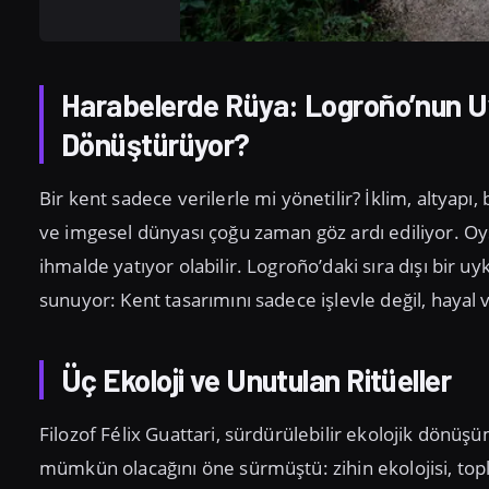
Harabelerde Rüya: Logroño’nun Uyk
Dönüştürüyor?
Bir kent sadece verilerle mi yönetilir? İklim, altyapı
ve imgesel dünyası çoğu zaman göz ardı ediliyor. Oys
ihmalde yatıyor olabilir. Logroño’daki sıra dışı bir uy
sunuyor: Kent tasarımını sadece işlevle değil, hayal 
Üç Ekoloji ve Unutulan Ritüeller
Filozof Félix Guattari, sürdürülebilir ekolojik dönüş
mümkün olacağını öne sürmüştü: zihin ekolojisi, toplu