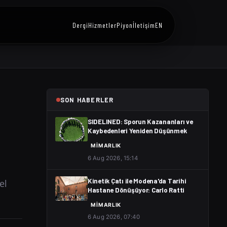
Dergi
Hizmetler
Piyon
İletişim
EN
SON HABERLER
SIDELINED: Sporun Kazananları ve
Kaybedenleri Yeniden Düşünmek
MIMARLIK
6 Aug 2026, 15:14
el
Kinetik Çatı ile Modena'da Tarihi
Hastane Dönüşüyor: Carlo Ratti
MIMARLIK
6 Aug 2026, 07:40