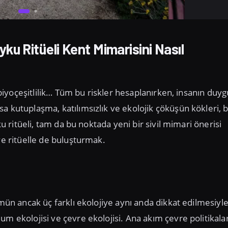
u Ritüeli Kent Mimarisini Nasıl
, biyoçeşitlilik… Tüm bu riskler hesaplanırken, insanın duyg
a kutuplaşma, katılımsızlık ve ekolojik çöküşün kökleri, 
ku ritüeli, tam da bu noktada yeni bir sivil mimari önerisi
ve ritüelle de buluşturmak.
ümün ancak üç farklı ekolojiye aynı anda dikkat edilmesiyl
m ekolojisi ve çevre ekolojisi. Ana akım çevre politikalar