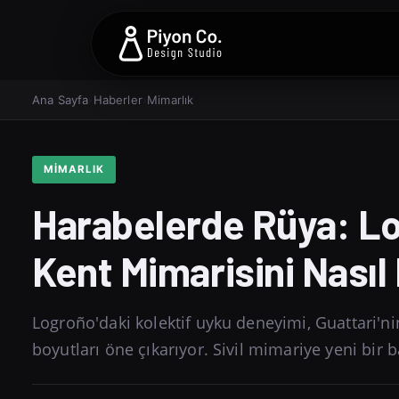
Ana Sayfa
›
Haberler
›
Mimarlık
MIMARLIK
Harabelerde Rüya: Lo
Kent Mimarisini Nası
Logroño'daki kolektif uyku deneyimi, Guattari'ni
boyutları öne çıkarıyor. Sivil mimariye yeni bir b