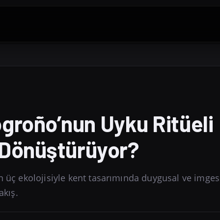
groño’nun Uyku Ritüeli
l Dönüştürüyor?
n üç ekolojisiyle kent tasarımında duygusal ve imges
akış.