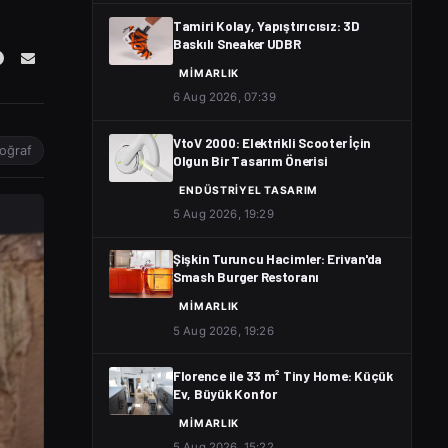
Tamiri Kolay, Yapıştırıcısız: 3D
Baskılı Sneaker UDBR
MIMARLIK
6 Aug 2026, 07:39
VtoV 2000: Elektrikli Scooter İçin
oğraf
Olgun Bir Tasarım Önerisi
ENDÜSTRIYEL TASARIM
5 Aug 2026, 19:29
Şişkin Turuncu Hacimler: Erivan'da
Smash Burger Restoranı
MIMARLIK
5 Aug 2026, 19:26
Florence ile 33 m² Tiny Home: Küçük
Ev, Büyük Konfor
MIMARLIK
5 Aug 2026, 15:22