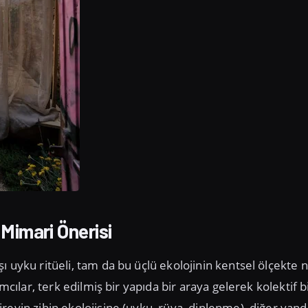
 Mimari Önerisi
 uyku ritüeli, tam da bu üçlü ekolojinin kentsel ölçekte n
mcılar, terk edilmiş bir yapıda bir araya gelerek kolektif b
reyin zihin ekolojisine (uyku, rüya, dinlenme), diğer yan