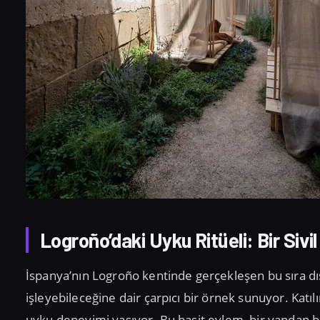
Logroño’daki Uyku Ritüeli: Bir Sivil
İspanya’nın Logroño kentinde gerçekleşen bu sıra dışı
işleyebileceğine dair çarpıcı bir örnek sunuyor. Katılı
uyku deneyimi yaşıyor. Bu basit eylem, bir yandan bi