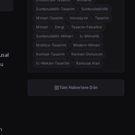
Surdurulebilir-Tasarim
Surdurulebilirlik
Mimari-Tasarim
Inovasyon
Tasarim
Mimari
Dergi
Tasarim-Felsefesi
Surdurulebilir-Mimari
Ic-Mimarlik
Mobilya-Tasarimi
Modern-Mimari
usal
Kentsel-Tasarim
Kentsel-Donusum
bu
Ic-Mekan-Tasarimi
Kamusal Alan
Tüm Haberlere Dön
e
ı