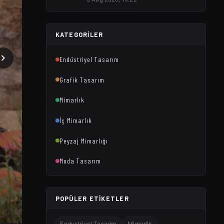
KATEGORILER
Endüstriyel Tasarım
Grafik Tasarım
Mimarlık
İç Mimarlık
Peyzaj Mimarlığı
Moda Tasarım
POPÜLER ETIKETLER
Endustriyel Tasarim
Mimarlik