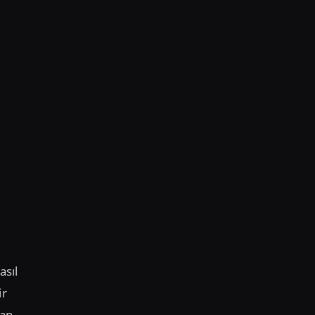
asıl
ir
dan