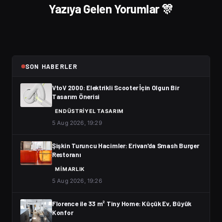
Yazıya Gelen Yorumlar 🎊
SON HABERLER
VtoV 2000: Elektrikli Scooter İçin Olgun Bir
Tasarım Önerisi
ENDÜSTRIYEL TASARIM
5 Aug 2026, 19:29
Şişkin Turuncu Hacimler: Erivan'da Smash Burger
Restoranı
MIMARLIK
5 Aug 2026, 19:26
Florence ile 33 m² Tiny Home: Küçük Ev, Büyük
Konfor