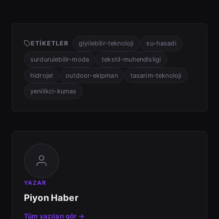
ETIKETLER
giyilebilir-teknoloji
su-hasadi
surdurulebilir-moda
tekstil-muhendisligi
hidrojel
outdoor-ekipman
tasarim-teknoloji
yenilikci-kumas
YAZAR
Piyon Haber
Tüm yazıları gör →