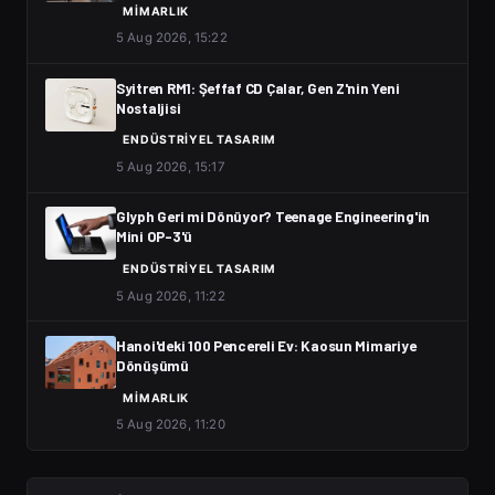
MIMARLIK
5 Aug 2026, 15:22
Syitren RM1: Şeffaf CD Çalar, Gen Z'nin Yeni
Nostaljisi
ENDÜSTRIYEL TASARIM
5 Aug 2026, 15:17
Glyph Geri mi Dönüyor? Teenage Engineering'in
Mini OP-3'ü
ENDÜSTRIYEL TASARIM
5 Aug 2026, 11:22
Hanoi'deki 100 Pencereli Ev: Kaosun Mimariye
Dönüşümü
MIMARLIK
5 Aug 2026, 11:20