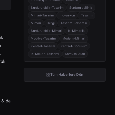
Surdurulebilir-Tasarim
Surdurulebilirlik
Mimari-Tasarim
Inovasyon
Tasarim
Mimari
Dergi
Tasarim-Felsefesi
Surdurulebilir-Mimari
Ic-Mimarlik
ik
Mobilya-Tasarimi
Modern-Mimari
ı
Kentsel-Tasarim
Kentsel-Donusum
,
Ic-Mekan-Tasarimi
Kamusal Alan
rak
Tüm Haberlere Dön
g & de