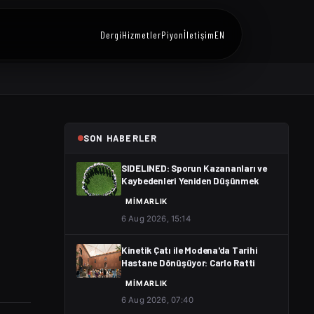
Dergi
Hizmetler
Piyon
İletişim
EN
SON HABERLER
SIDELINED: Sporun Kazananları ve
Kaybedenleri Yeniden Düşünmek
MIMARLIK
6 Aug 2026, 15:14
Kinetik Çatı ile Modena'da Tarihi
Hastane Dönüşüyor: Carlo Ratti
MIMARLIK
6 Aug 2026, 07:40