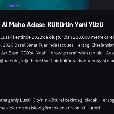
 Al Maha Adası: Kültürün Yeni Yüzü
ın Lusail kentinde 2022’de oluşturulan 230.000 metrekarel
e, 2026 Basel Sanat Fuarı’nda Jacques Herzog, Ekselanslar
Art Basel CEO’su Noah Horowitz tarafından tanıtıldı. Ada
un buluştuğu birinci sınıf bir kültür ve konut bölgesi ola
daha geniş Lusail City’nin kültürel çekirdeği olacak. Herzo
masi platformu işlevi görecek ve küresel kültürleri