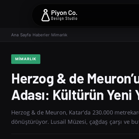
Ana Sayfa
›
Haberler
›
Mimarlık
MIMARLIK
Herzog & de Meuron’u
Adası: Kültürün Yeni 
Herzog & de Meuron, Katar'da 230.000 metrekare
dönüştürüyor. Lusail Müzesi, çağdaş çarşı ve but