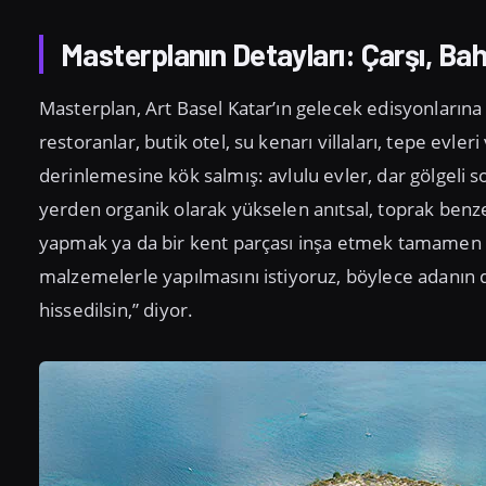
Masterplanın Detayları: Çarşı, Ba
Masterplan, Art Basel Katar’ın gelecek edisyonlarına k
restoranlar, butik otel, su kenarı villaları, tepe evler
derinlemesine kök salmış: avlulu evler, dar gölgeli so
yerden organik olarak yükselen anıtsal, toprak benze
yapmak ya da bir kent parçası inşa etmek tamamen fa
malzemelerle yapılmasını istiyoruz, böylece adanın dı
hissedilsin,” diyor.