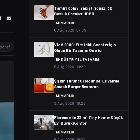
Tamiri Kolay, Yapıştırıcısız: 3D
Baskılı Sneaker UDBR
MIMARLIK
6 Aug 2026, 07:39
VtoV 2000: Elektrikli Scooter İçin
toğraf
Olgun Bir Tasarım Önerisi
ENDÜSTRIYEL TASARIM
5 Aug 2026, 19:29
Şişkin Turuncu Hacimler: Erivan'da
Smash Burger Restoranı
MIMARLIK
5 Aug 2026, 19:26
Florence ile 33 m² Tiny Home: Küçük
Ev, Büyük Konfor
MIMARLIK
5 Aug 2026, 15:22