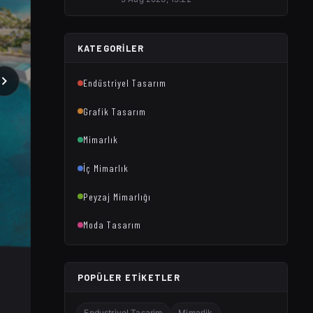
KATEGORILER
Endüstriyel Tasarım
Grafik Tasarım
Mimarlık
İç Mimarlık
Peyzaj Mimarlığı
Moda Tasarım
POPÜLER ETIKETLER
Endustriyel Tasarim
Mimarlik