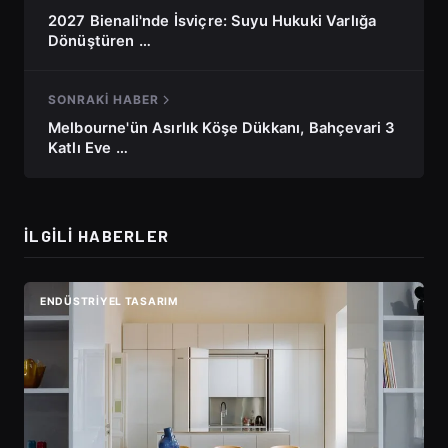
2027 Bienali'nde İsviçre: Suyu Hukuki Varlığa
Dönüştüren …
SONRAKI HABER
Melbourne'ün Asırlık Köşe Dükkanı, Bahçevari 3
Katlı Eve …
İLGILI HABERLER
ENDÜSTRIYEL TASARIM