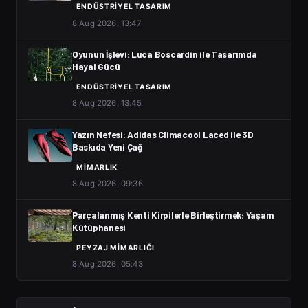
ENDÜSTRIYEL TASARIM
8 Aug 2026, 13:47
Oyunun İşlevi: Luca Boscardin ile Tasarımda
Hayal Gücü
ENDÜSTRIYEL TASARIM
8 Aug 2026, 13:45
Yazın Nefesi: Adidas Climacool Laced ile 3D
Baskıda Yeni Çağ
MIMARLIK
8 Aug 2026, 09:36
Parçalanmış Kenti Kirpilerle Birleştirmek: Yaşam
Kütüphanesi
PEYZAJ MIMARLIĞI
8 Aug 2026, 05:43