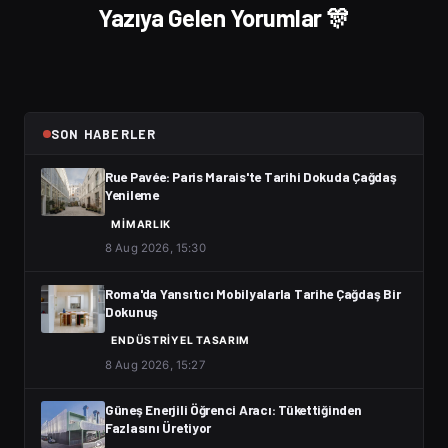
Yazıya Gelen Yorumlar 🎊
SON HABERLER
Rue Pavée: Paris Marais'te Tarihi Dokuda Çağdaş
Yenileme
MIMARLIK
8 Aug 2026, 15:30
Roma'da Yansıtıcı Mobilyalarla Tarihe Çağdaş Bir
Dokunuş
ENDÜSTRIYEL TASARIM
8 Aug 2026, 15:27
Güneş Enerjili Öğrenci Aracı: Tükettiğinden
Fazlasını Üretiyor