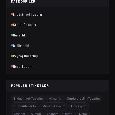
KATEGORILER
Endüstriyel Tasarım
Grafik Tasarım
Mimarlık
İç Mimarlık
Peyzaj Mimarlığı
Moda Tasarım
POPÜLER ETIKETLER
Endustriyel-Tasarim
Mimarlik
Surdurulebilir-Tasarim
Surdurulebilirlik
Mimari-Tasarim
Inovasyon
Tasarim
Mimari
Tasarim-Felsefesi
Dergi