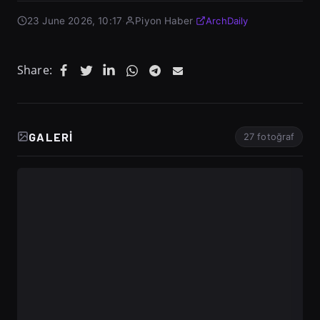
23 June 2026, 10:17
·
Piyon Haber
·
ArchDaily
Share:
GALERI
27 fotoğraf