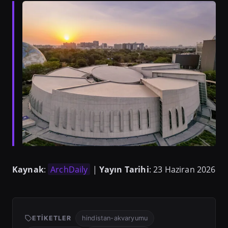
Kaynak
:
ArchDaily
|
Yayın Tarihi
: 23 Haziran 2026
ETIKETLER
hindistan-akvaryumu