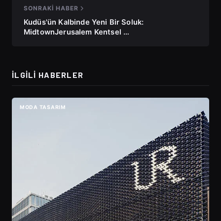
SONRAKI HABER
Kudüs'ün Kalbinde Yeni Bir Soluk:
MidtownJerusalem Kentsel …
İLGILI HABERLER
MODA TASARIM