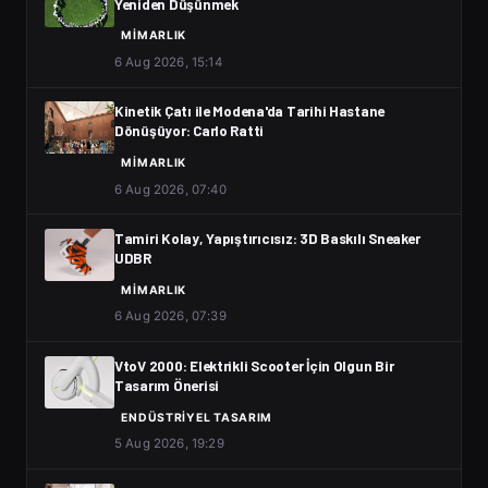
Yeniden Düşünmek
MIMARLIK
6 Aug 2026, 15:14
Kinetik Çatı ile Modena'da Tarihi Hastane
Dönüşüyor: Carlo Ratti
MIMARLIK
6 Aug 2026, 07:40
Tamiri Kolay, Yapıştırıcısız: 3D Baskılı Sneaker
UDBR
MIMARLIK
6 Aug 2026, 07:39
VtoV 2000: Elektrikli Scooter İçin Olgun Bir
Tasarım Önerisi
ENDÜSTRIYEL TASARIM
5 Aug 2026, 19:29