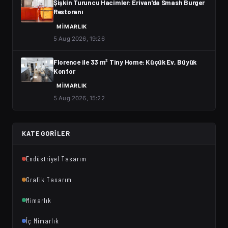
Şişkin Turuncu Hacimler: Erivan'da Smash Burger
Restoranı
MIMARLIK
5 Aug 2026, 19:26
Florence ile 33 m² Tiny Home: Küçük Ev, Büyük
Konfor
MIMARLIK
5 Aug 2026, 15:22
KATEGORILER
Endüstriyel Tasarım
Grafik Tasarım
Mimarlık
İç Mimarlık