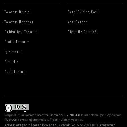
Tasarım Dergisi
Dergi Ekibine Katıl
Tasarım Haberleri
Yazı Gönder
Endüstriyel Tasarım
Piyon Ne Demek?
Grafik Tasarım
İç Mimarlık
Mimarlık
Moda Tasarım
Dergideki tüm içerikler
Creative Commons BY-NC 4.0
ile lisanslanmıştır. Paylaşırken
Piyon.Co
kaynak gösterilmelidir. Ticari kullanım yasaktır.
Adres: Ataşehir İçerenköy Mah. Kolçak Sk. No: 20/1 K: 1 Ataşehir/