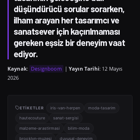
düşündürücü sorular sorarken,
ilham arayan her tasarımcı ve
sanatsever için kaçırılmaması
gereken eşsiz bir deneyim vaat
ediyor.
Kaynak
:
Designboom
|
Yayın Tarihi
: 12 Mayıs
2026
ETIKETLER
iris-van-herpen
moda-tasarim
hautecouture
sanat-sergisi
malzeme-arastirmasi
bilim-moda
brooklyn-muzesi
duyusal-deneyim