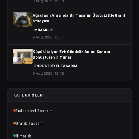
9 Aug 2026, 15:28
Ağaçların Arasında Bir Tasarım Üssü: Little Giant
Stüdyosu
MIMARLIK
9 Aug 2026, 13:51
Küçük İtalyan Evi: Gündelik Anları Sanata
Dönüştüren İç Mimari
ENDÜSTRIYEL TASARIM
9 Aug 2026, 13:48
KATEGORILER
Endüstriyel Tasarım
Grafik Tasarım
Mimarlık