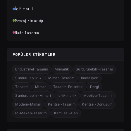
İç Mimarlık
Peyzaj Mimarlığı
Moda Tasarım
POPÜLER ETIKETLER
Endustriyel Tasarim
Mimarlik
Surdurulebilir-Tasarim
Surdurulebilirlik
Mimari-Tasarim
Inovasyon
Tasarim
Mimari
Tasarim-Felsefesi
Dergi
Surdurulebilir-Mimari
Ic-Mimarlik
Mobilya-Tasarimi
Modern-Mimari
Kentsel-Tasarim
Kentsel-Donusum
Ic-Mekan-Tasarimi
Kamusal-Alan