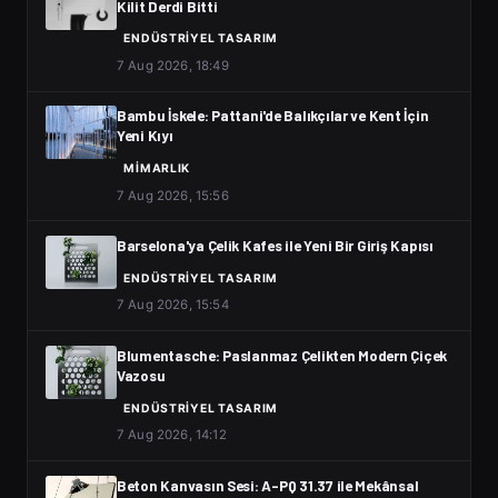
Kilit Derdi Bitti
ENDÜSTRIYEL TASARIM
7 Aug 2026, 18:49
Bambu İskele: Pattani'de Balıkçılar ve Kent İçin
Yeni Kıyı
MIMARLIK
7 Aug 2026, 15:56
Barselona'ya Çelik Kafes ile Yeni Bir Giriş Kapısı
ENDÜSTRIYEL TASARIM
7 Aug 2026, 15:54
Blumentasche: Paslanmaz Çelikten Modern Çiçek
Vazosu
ENDÜSTRIYEL TASARIM
7 Aug 2026, 14:12
Beton Kanvasın Sesi: A-PQ 31.37 ile Mekânsal