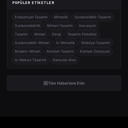
POPÜLER ETIKETLER
Endustriyel-Tasarim
Mimarlik
Surdurulebilir-Tasarim
Surdurulebilirlik
Mimari-Tasarim
Inovasyon
Tasarim
Mimari
Dergi
Tasarim-Felsefesi
Surdurulebilir-Mimari
Ic-Mimarlik
Mobilya-Tasarimi
Modern-Mimari
Kentsel-Tasarim
Kentsel-Donusum
Ic-Mekan-Tasarimi
Kamusal-Alan
Tüm Haberlere Dön