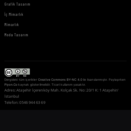
Grafik Tasarım
İç Mimarlık
Mimarlık
Moda Tasarım
Dergideki tüm içerikler
Creative Commons BY-NC 4.0
ile lisanslanmıştır. Paylaşırken
Piyon.Co
kaynak gösterilmelidir. Ticari kullanım yasaktır.
Adres: Ataşehir İçerenköy Mah. Kolçak Sk. No: 20/1 K: 1 Ataşehir/
İstanbul
Telefon: 0546 944 63 69
Copyright © 2022–2026 Piyon Co. — Tüm Hakları Saklıdır.
Bir Atahan Göktürk