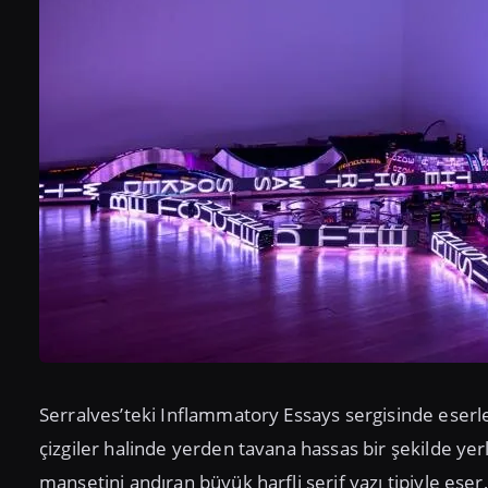
Serralves’teki Inflammatory Essays sergisinde eser
çizgiler halinde yerden tavana hassas bir şekilde yer
manşetini andıran büyük harfli serif yazı tipiyle eser, 