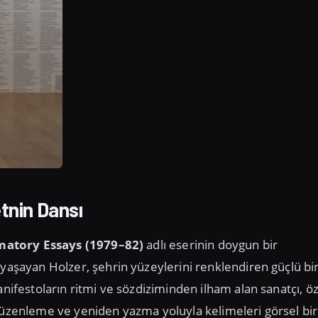
tnin Dansı
atory Essays (1979–82)
adlı eserinin doygun bir
 yaşayan Holzer, şehrin yüzeylerini renklendiren güçlü bi
anifestoların ritmi ve sözdiziminden ilham alan sanatçı, öz
 düzenleme ve yeniden yazma yoluyla kelimeleri görsel bir