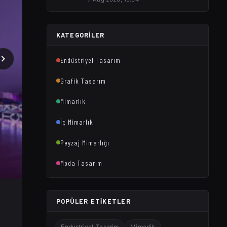
KATEGORILER
Endüstriyel Tasarım
Grafik Tasarım
Mimarlık
İç Mimarlık
Peyzaj Mimarlığı
Moda Tasarım
POPÜLER ETIKETLER
Endustriyel-Tasarim
Mimarlik