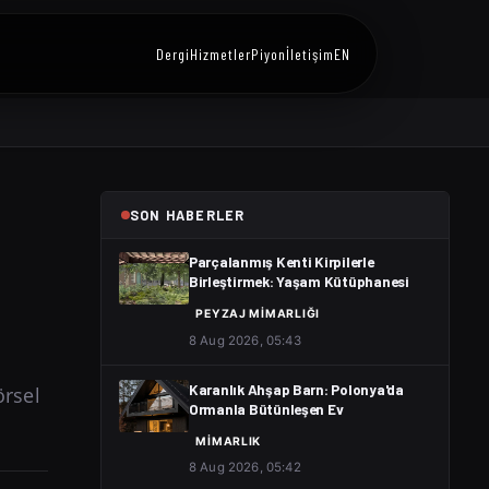
Dergi
Hizmetler
Piyon
İletişim
EN
SON HABERLER
Parçalanmış Kenti Kirpilerle
Birleştirmek: Yaşam Kütüphanesi
PEYZAJ MIMARLIĞI
8 Aug 2026, 05:43
örsel
Karanlık Ahşap Barn: Polonya'da
Ormanla Bütünleşen Ev
MIMARLIK
8 Aug 2026, 05:42