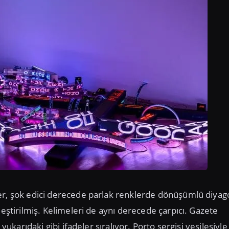
ler, şok edici derecede parlak renklerde dönüşümlü diyag
leştirilmiş. Kelimeleri de aynı derecede çarpıcı. Gazete
yukarıdaki gibi ifadeler sıralıyor. Porto sergisi vesilesiyle