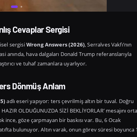
nlış Cevaplar Sergisi
isel sergisi
Wrong Answers (2026)
, Serralves Vakfı’nın
asi anında, hava dalgaları Donald Trump referanslarıyla
aştırıcı ve tuhaf zamanlara uyarlıyor.
Ters Dönmüş Anlam
5)
adlı eseri yapıyor: ters çevrilmiş altın bir tuval. Doğru
ş ‘SİZ HAZIR OLDUĞUNUZDA SİZİ BEKLİYORLAR’ mesajını ort
çok ince, göze çarpmayan bir baskısı var. Bu, 6 Ocak
 atıfta bulunuyor. Altın varak, onun görev süresi boyunca