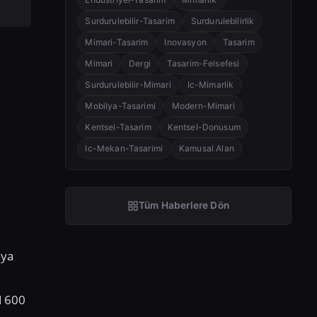
Surdurulebilir-Tasarim
Surdurulebilirlik
Mimari-Tasarim
Inovasyon
Tasarim
Mimari
Dergi
Tasarim-Felsefesi
Surdurulebilir-Mimari
Ic-Mimarlik
Mobilya-Tasarimi
Modern-Mimari
Kentsel-Tasarim
Kentsel-Donusum
Ic-Mekan-Tasarimi
Kamusal Alan
Tüm Haberlere Dön
aya
 1600