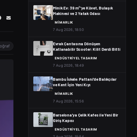
Minik Ev: 39 m²'ye Küvet, Bulaşık
Makinesi ve 2 Yatak Odası
MIMARLIK
7 Aug 2026, 18:50
Evrak Çantasına Dönüşen
oğraf
Katlanabilir Scooter: Kilit Derdi Bitti
ENDÜSTRIYEL TASARIM
7 Aug 2026, 18:49
Bambu İskele: Pattani'de Balıkçılar
ve Kent İçin Yeni Kıyı
MIMARLIK
7 Aug 2026, 15:56
Barselona'ya Çelik Kafes ile Yeni Bir
Giriş Kapısı
ENDÜSTRIYEL TASARIM
7 Aug 2026, 15:54