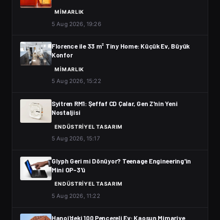
MIMARLIK
5 Aug 2026, 19:26
Florence ile 33 m² Tiny Home: Küçük Ev, Büyük
Konfor
MIMARLIK
5 Aug 2026, 15:22
Syitren RM1: Şeffaf CD Çalar, Gen Z'nin Yeni
Nostaljisi
ENDÜSTRIYEL TASARIM
5 Aug 2026, 15:17
Glyph Geri mi Dönüyor? Teenage Engineering'in
Mini OP-3'ü
ENDÜSTRIYEL TASARIM
5 Aug 2026, 11:22
Hanoi'deki 100 Pencereli Ev: Kaosun Mimariye