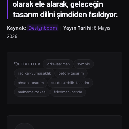
olarak ele alarak, geleceğin
tasarım dilini şimdiden fısıldıyor.
Kaynak
:
Designboom
|
Yayın Tarihi
: 8 Mayıs
2026
ETIKETLER
joris-laarman
symbio
radikal-yumusaklik
beton-tasarim
ahsap-tasarim
surdurulebilir-tasarim
malzeme-zekasi
friedman-benda