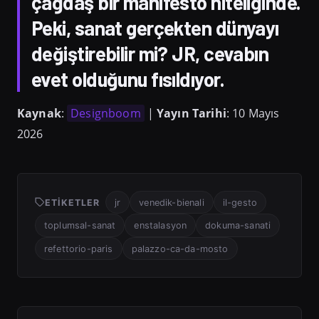
çağdaş bir manifesto niteliğinde.
Peki, sanat gerçekten dünyayı
değiştirebilir mi? JR, cevabın
evet olduğunu fısıldıyor.
Kaynak
:
Designboom
|
Yayın Tarihi
: 10 Mayıs
2026
ETIKETLER
jr
venedik-bienali
il-gesto
toplumsal-sanat
enstalasyon
dokuma-sanati
refettorio-paris
palazzo-ca-da-mosto