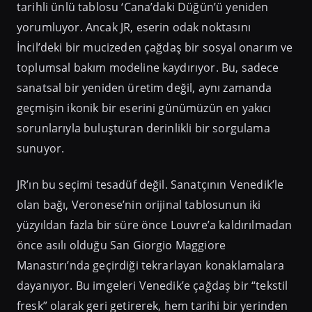
tarihli ünlü tablosu ‘Cana’daki Düğün’ü yeniden
yorumluyor. Ancak JR, eserin odak noktasını
İncil’deki bir mucizeden çağdaş bir sosyal onarım ve
toplumsal bakım modeline kaydırıyor. Bu, sadece
sanatsal bir yeniden üretim değil, aynı zamanda
geçmişin ikonik bir eserini günümüzün en yakıcı
sorunlarıyla buluşturan derinlikli bir sorgulama
sunuyor.
JR’ın bu seçimi tesadüf değil. Sanatçının Venedik’le
olan bağı, Veronese’nin orijinal tablosunun iki
yüzyıldan fazla bir süre önce Louvre’a kaldırılmadan
önce asılı olduğu San Giorgio Maggiore
Manastırı’nda geçirdiği tekrarlayan konaklamalara
dayanıyor. Bu imgeleri Venedik’e çağdaş bir “tekstil
fresk” olarak geri getirerek, hem tarihi bir yerinden