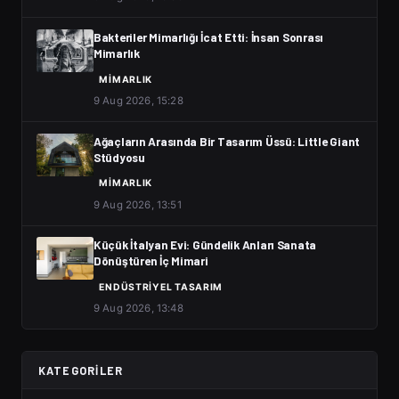
Bakteriler Mimarlığı İcat Etti: İnsan Sonrası
Mimarlık
MIMARLIK
9 Aug 2026, 15:28
Ağaçların Arasında Bir Tasarım Üssü: Little Giant
Stüdyosu
MIMARLIK
9 Aug 2026, 13:51
Küçük İtalyan Evi: Gündelik Anları Sanata
Dönüştüren İç Mimari
ENDÜSTRIYEL TASARIM
9 Aug 2026, 13:48
KATEGORILER