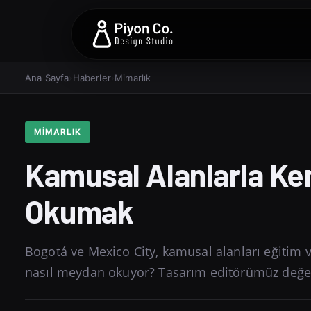
Ana Sayfa
›
Haberler
›
Mimarlık
MIMARLIK
Kamusal Alanlarla Ke
Okumak
Bogotá ve Mexico City, kamusal alanları eğitim v
nasıl meydan okuyor? Tasarım editörümüz değer