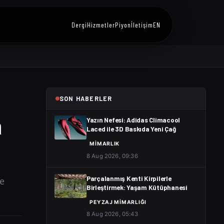
Dergi
Hizmetler
Piyon
İletişim
EN
SON HABERLER
n
Yazın Nefesi: Adidas Climacool
Laced ile 3D Baskıda Yeni Çağ
MIMARLIK
8 Aug 2026, 09:36
ğe
Parçalanmış Kenti Kirpilerle
Birleştirmek: Yaşam Kütüphanesi
PEYZAJ MIMARLIĞI
8 Aug 2026, 05:43