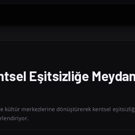
ntsel Eşitsizliğe Meyda
e kültür merkezlerine dönüştürerek kentsel eşitsizli
lendiriyor.