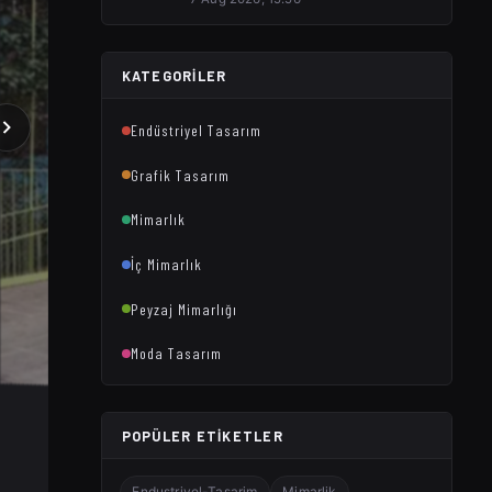
KATEGORILER
Endüstriyel Tasarım
Grafik Tasarım
Mimarlık
İç Mimarlık
Peyzaj Mimarlığı
Moda Tasarım
POPÜLER ETIKETLER
Endustriyel-Tasarim
Mimarlik