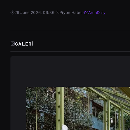
29 June 2026, 06:36
·
Piyon Haber
·
ArchDaily
GALERI