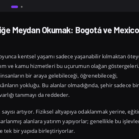
zliğe Meydan Okumak: Bogotá ve Mexic
boyunca kentsel yaşamı sadece yaşanabilir kılmaktan öte
aşım ve kamu hizmetleri bu uçurumun olağan göstergeleri
nsanların bir araya gelebileceği, öğrenebileceği,
kânların yokluğu. Bu alanlar olmadığında, şehir sadece bi
arlığı tanımayı da reddeder.
sayısı artıyor. Fiziksel altyapıya odaklanmak yerine, eğit
rlanmış alanlara yatırım yapıyorlar; genellikle bu işlevle
 tek bir yapıda birleştiriyorlar.