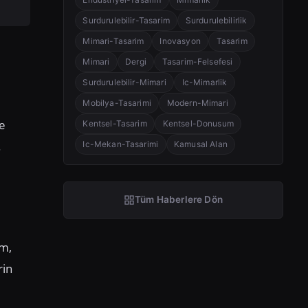
Surdurulebilir-Tasarim
Surdurulebilirlik
Mimari-Tasarim
Inovasyon
Tasarim
o
Mimari
Dergi
Tasarim-Felsefesi
Surdurulebilir-Mimari
Ic-Mimarlik
Mobilya-Tasarimi
Modern-Mimari
ye
Kentsel-Tasarim
Kentsel-Donusum
.
Ic-Mekan-Tasarimi
Kamusal Alan
r
Tüm Haberlere Dön
im,
rin