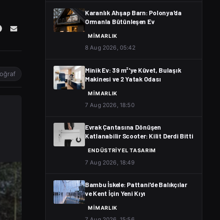
Karanlık Ahşap Barn: Polonya'da
Ormanla Bütünleşen Ev
MIMARLIK
8 Aug 2026, 05:42
Minik Ev: 39 m²'ye Küvet, Bulaşık
oğraf
Makinesi ve 2 Yatak Odası
MIMARLIK
7 Aug 2026, 18:50
Evrak Çantasına Dönüşen
Katlanabilir Scooter: Kilit Derdi Bitti
ENDÜSTRIYEL TASARIM
7 Aug 2026, 18:49
Bambu İskele: Pattani'de Balıkçılar
ve Kent İçin Yeni Kıyı
MIMARLIK
7 Aug 2026, 15:56