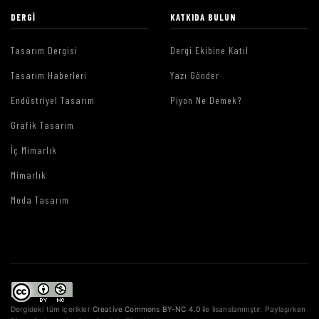
DERGI
KATKIDA BULUN
Tasarım Dergisi
Dergi Ekibine Katıl
Tasarım Haberleri
Yazı Gönder
Endüstriyel Tasarım
Piyon Ne Demek?
Grafik Tasarım
İç Mimarlık
Mimarlık
Moda Tasarım
Dergideki tüm içerikler
Creative Commons BY-NC 4.0
ile lisanslanmıştır. Paylaşırken