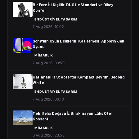
Bir Fare İki Kişilik: DUO ile Standart ve Dikey
Konfor
ENDÜSTRIYEL TASARIM
7 Aug 2026, 10:02
Sony'nin Oyun Disklerini Katletmesi: Apple'ın Jak
Oyunu
MIMARLIK
7 Aug 2026, 09:59
Katlanabilir Scooter'da Kompakt Devrim: Second
White
ENDÜSTRIYEL TASARIM
7 Aug 2026, 06:10
Mobiltels: Doğaya İz Bırakmayan Lüks Otel
Konsepti
MIMARLIK
6 Aug 2026, 23:58