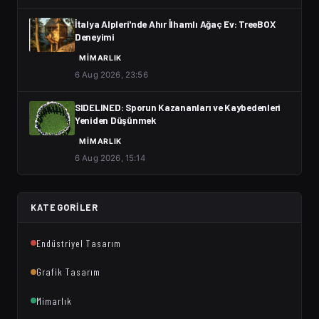
İtalya Alpleri'nde Ahır İlhamlı Ağaç Ev: TreeBOX
Deneyimi
MIMARLIK
6 Aug 2026, 23:56
SIDELINED: Sporun Kazananları ve Kaybedenleri
Yeniden Düşünmek
MIMARLIK
6 Aug 2026, 15:14
KATEGORILER
Endüstriyel Tasarım
Grafik Tasarım
Mimarlık