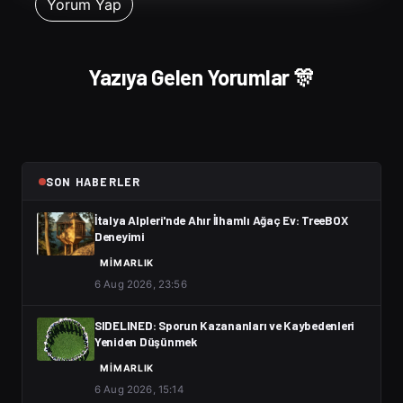
Yazıya Gelen Yorumlar 🎊
SON HABERLER
İtalya Alpleri'nde Ahır İlhamlı Ağaç Ev: TreeBOX
Deneyimi
MIMARLIK
6 Aug 2026, 23:56
SIDELINED: Sporun Kazananları ve Kaybedenleri
Yeniden Düşünmek
MIMARLIK
6 Aug 2026, 15:14