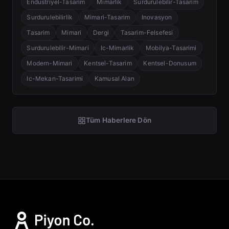
Endustriyel-Tasarim
Mimarlik
Surdurulebilir-Tasarim
Surdurulebilirlik
Mimari-Tasarim
Inovasyon
Tasarim
Mimari
Dergi
Tasarim-Felsefesi
Surdurulebilir-Mimari
Ic-Mimarlik
Mobilya-Tasarimi
Modern-Mimari
Kentsel-Tasarim
Kentsel-Donusum
Ic-Mekan-Tasarimi
Kamusal Alan
Tüm Haberlere Dön