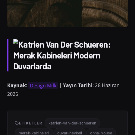
Kaynak
:
Design Milk
|
Yayın Tarihi
: 28 Haziran
2026
ETIKETLER
katrien-van-der-schueren
merak-kabineleri
duvar-heykeli
onna-house