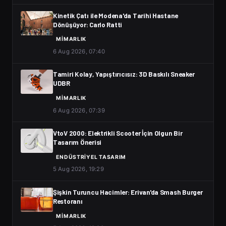
Kinetik Çatı ile Modena'da Tarihi Hastane
Dönüşüyor: Carlo Ratti
MIMARLIK
6 Aug 2026, 07:40
Tamiri Kolay, Yapıştırıcısız: 3D Baskılı Sneaker
UDBR
MIMARLIK
6 Aug 2026, 07:39
VtoV 2000: Elektrikli Scooter İçin Olgun Bir
Tasarım Önerisi
ENDÜSTRIYEL TASARIM
5 Aug 2026, 19:29
Şişkin Turuncu Hacimler: Erivan'da Smash Burger
Restoranı
MIMARLIK