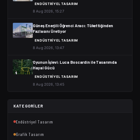
ENDÜSTRIYEL TASARIM
8 Aug 2026, 15:27
Güneş Enerjili Öğrenci Aracı: Tükettiğinden
Fazlasını Üretiyor
ENDÜSTRIYEL TASARIM
8 Aug 2026, 13:47
Oyunun İşlevi: Luca Boscardin ile Tasarımda
Hayal Gücü
ENDÜSTRIYEL TASARIM
8 Aug 2026, 13:45
KATEGORILER
Endüstriyel Tasarım
Grafik Tasarım