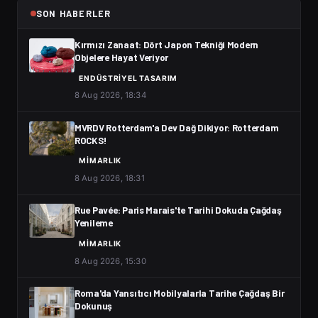
SON HABERLER
Kırmızı Zanaat: Dört Japon Tekniği Modern
Objelere Hayat Veriyor
ENDÜSTRIYEL TASARIM
8 Aug 2026, 18:34
MVRDV Rotterdam'a Dev Dağ Dikiyor: Rotterdam
ROCKS!
MIMARLIK
8 Aug 2026, 18:31
Rue Pavée: Paris Marais'te Tarihi Dokuda Çağdaş
Yenileme
MIMARLIK
8 Aug 2026, 15:30
Roma'da Yansıtıcı Mobilyalarla Tarihe Çağdaş Bir
Dokunuş