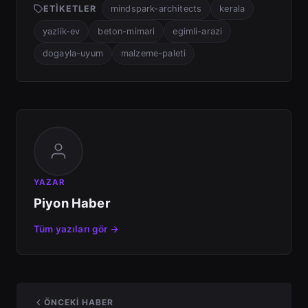
ETIKETLER
mindspark-architects
kerala
yazlik-ev
beton-mimari
egimli-arazi
dogayla-uyum
malzeme-paleti
YAZAR
Piyon Haber
Tüm yazıları gör →
ÖNCEKI HABER