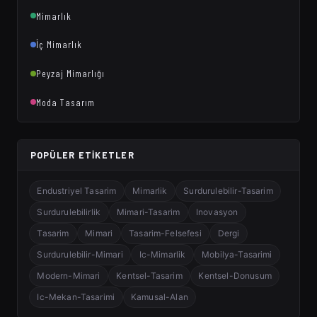
Mimarlık
İç Mimarlık
Peyzaj Mimarlığı
Moda Tasarım
POPÜLER ETIKETLER
Endustriyel Tasarim
Mimarlik
Surdurulebilir-Tasarim
Surdurulebilirlik
Mimari-Tasarim
Inovasyon
Tasarim
Mimari
Tasarim-Felsefesi
Dergi
Surdurulebilir-Mimari
Ic-Mimarlik
Mobilya-Tasarimi
Modern-Mimari
Kentsel-Tasarim
Kentsel-Donusum
Ic-Mekan-Tasarimi
Kamusal-Alan