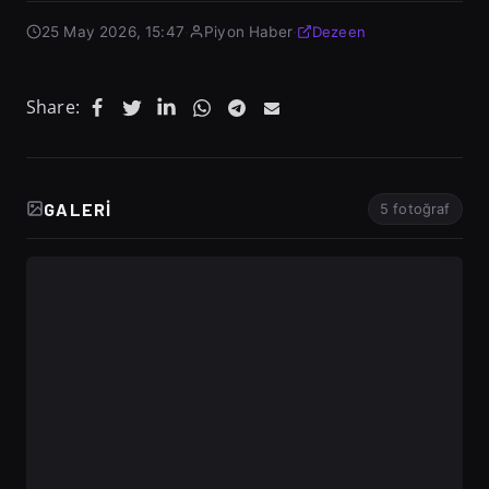
25 May 2026, 15:47
·
Piyon Haber
·
Dezeen
Share:
GALERI
5 fotoğraf