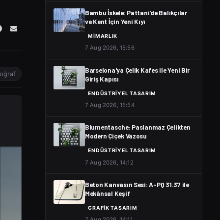
Bambu İskele: Pattani'de Balıkçılar
ve Kent İçin Yeni Kıyı
MIMARLIK
7 Aug 2026, 15:56
Barselona'ya Çelik Kafes ile Yeni Bir
toğraf
Giriş Kapısı
ENDÜSTRIYEL TASARIM
7 Aug 2026, 15:54
Blumentasche: Paslanmaz Çelikten
Modern Çiçek Vazosu
ENDÜSTRIYEL TASARIM
7 Aug 2026, 14:12
Beton Kanvasın Sesi: A-PQ 31.37 ile
Mekânsal Keşif
GRAFIK TASARIM
7 Aug 2026, 14:11