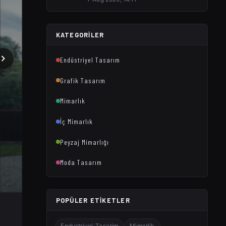
KATEGORILER
Endüstriyel Tasarım
Grafik Tasarım
Mimarlık
İç Mimarlık
Peyzaj Mimarlığı
Moda Tasarım
POPÜLER ETIKETLER
Endustriyel-Tasarim
Mimarlik