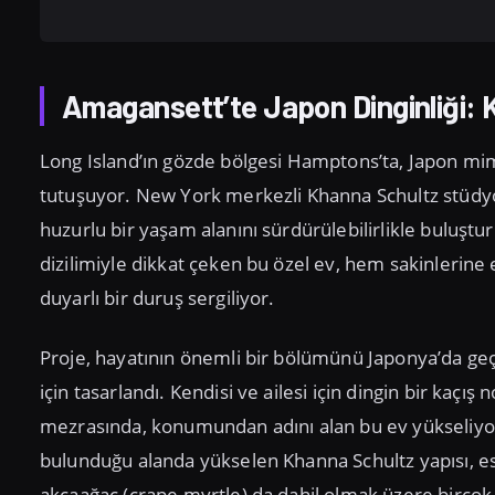
Amagansett’te Japon Dinginliği: K
Long Island’ın gözde bölgesi Hamptons’ta, Japon mima
tutuşuyor. New York merkezli Khanna Schultz stüdyosu
huzurlu bir yaşam alanını sürdürülebilirlikle buluşt
dizilimiyle dikkat çeken bu özel ev, hem sakinlerin
duyarlı bir duruş sergiliyor.
Proje, hayatının önemli bir bölümünü Japonya’da geçi
için tasarlandı. Kendisi ve ailesi için dingin bir kaçış
mezrasında, konumundan adını alan bu ev yükseliyor
bulunduğu alanda yükselen Khanna Schultz yapısı, e
akçaağaç (crape myrtle) da dahil olmak üzere birçok 