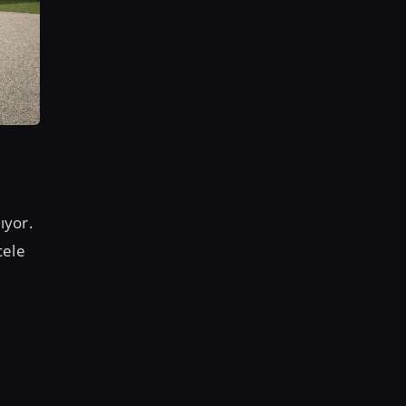
ıyor.
cele