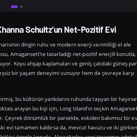
hanna Schultz’un Net-Pozitif Evi
risinin dingin ruhu ve modern enerji verimliliği el ele
, Amagansett’te tasarladığı net-pozitif enerjili konutla,
uruyor. Koyu ahşap kaplamaları ve geniş çatıdaki güneş pan
e eşsiz bir yaşam deneyimi sunuyor hem de çevreye karşı
rmiş, bu kültürün yankılarını ruhunda taşıyan bir hayırs
 noktası arayan bu kişi için, Long Island’ın seçkin Amaganse
. Çeyrek dönümlük bir parselde, eskiden bakımsız bir ev
ski evi tamamen kaldırsa da, mevcut havuzu ve iki görkem
bitkiyi özenle korudu. Akçaağaçlar, yeni tasarımın adeta 