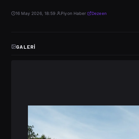
16 May 2026, 18:59
·
Piyon Haber
·
Dezeen
GALERI