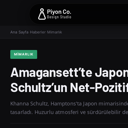
Ana Sayfa
›
Haberler
›
Mimarlık
MIMARLIK
Amagansett’te Japon 
Schultz’un Net-Poziti
Khanna Schultz, Hamptons'ta Japon mimarisinden 
tasarladı. Huzurlu atmosferi ve sürdürülebilir de