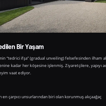
edilen Bir Yaşam
n “tedrici ifşa” (gradual unveiling) felsefesinden ilham al
ine kadar her köşesine işlenmiş. Ziyaretçilere, yapıyı a
eyim vaat ediyor.
n en çarpıcı unsurlarından biri olan korunmuş akçaağaç