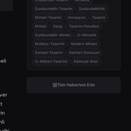
Surdurulebilir-Tasarim
Surdurulebilirlik
Mimari-Tasarim
Inovasyon
Tasarim
Mimari
Dergi
Tasarim-Felsefesi
Surdurulebilir-Mimari
Ic-Mimarlik
Mobilya-Tasarimi
Modern-Mimari
Kentsel-Tasarim
Kentsel-Donusum
eli
Ic-Mekan-Tasarimi
Kamusal-Alan
Tüm Haberlere Dön
ever
tt
in
li
kalbi