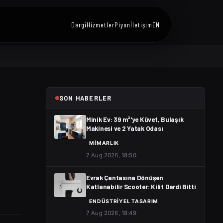
Dergi
Hizmetler
Piyon
İletişim
EN
SON HABERLER
Minik Ev: 39 m²'ye Küvet, Bulaşık
Makinesi ve 2 Yatak Odası
MIMARLIK
7 Aug 2026, 18:50
Evrak Çantasına Dönüşen
Katlanabilir Scooter: Kilit Derdi Bitti
ENDÜSTRIYEL TASARIM
7 Aug 2026, 18:49