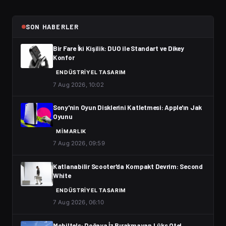
SON HABERLER
Bir Fare İki Kişilik: DUO ile Standart ve Dikey
Konfor
ENDÜSTRIYEL TASARIM
7 Aug 2026, 10:02
Sony'nin Oyun Disklerini Katletmesi: Apple'ın Jak
Oyunu
MIMARLIK
7 Aug 2026, 09:59
Katlanabilir Scooter'da Kompakt Devrim: Second
White
ENDÜSTRIYEL TASARIM
7 Aug 2026, 06:10
Mobiltels: Doğaya İz Bırakmayan Lüks Otel