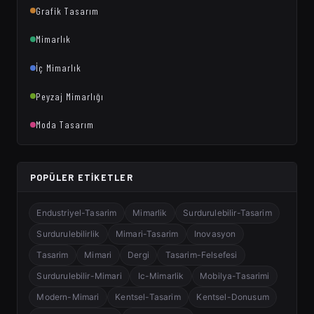
Grafik Tasarım
Mimarlık
İç Mimarlık
Peyzaj Mimarlığı
Moda Tasarım
POPÜLER ETIKETLER
Endustriyel-Tasarim
Mimarlik
Surdurulebilir-Tasarim
Surdurulebilirlik
Mimari-Tasarim
Inovasyon
Tasarim
Mimari
Dergi
Tasarim-Felsefesi
Surdurulebilir-Mimari
Ic-Mimarlik
Mobilya-Tasarimi
Modern-Mimari
Kentsel-Tasarim
Kentsel-Donusum