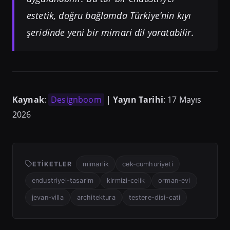
estetik, doğru bağlamda Türkiye’nin kıyı
şeridinde yeni bir mimari dil yaratabilir.
Kaynak
:
Designboom
|
Yayın Tarihi
: 17 Mayıs
2026
ETIKETLER
mimarlik
cek-cumhuriyeti
endustriyel-tasarim
kirmizi-celik
orman-evi
jevan-villa
architektura
testere-disi-cati