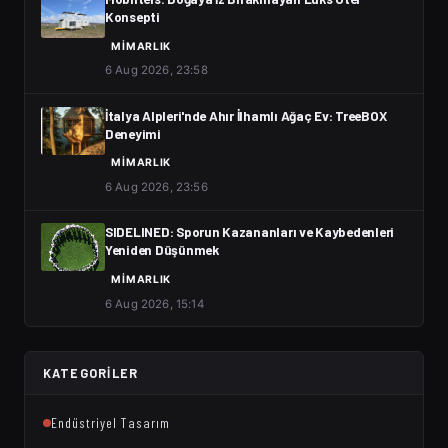
Konsepti
MIMARLIK
6 Aug 2026, 23:58
İtalya Alpleri'nde Ahır İlhamlı Ağaç Ev: TreeBOX
Deneyimi
MIMARLIK
6 Aug 2026, 23:56
SIDELINED: Sporun Kazananları ve Kaybedenleri
Yeniden Düşünmek
MIMARLIK
6 Aug 2026, 15:14
KATEGORILER
Endüstriyel Tasarım